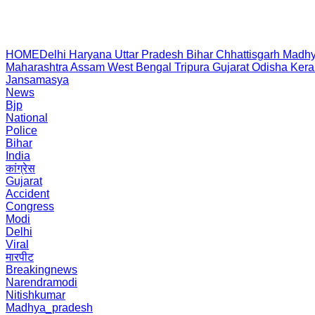
HOME
Delhi
Haryana
Uttar Pradesh
Bihar
Chhattisgarh
Madhy
Maharashtra
Assam
West Bengal
Tripura
Gujarat
Odisha
Kera
Jansamasya
News
Bjp
National
Police
Bihar
India
कांग्रेस
Gujarat
Accident
Congress
Modi
Delhi
Viral
मारपीट
Breakingnews
Narendramodi
Nitishkumar
Madhya_pradesh