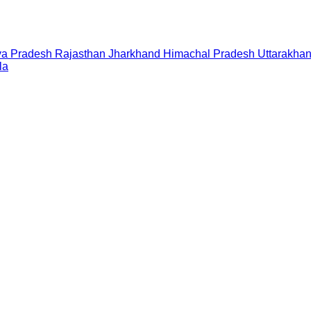
a Pradesh
Rajasthan
Jharkhand
Himachal Pradesh
Uttarakha
la