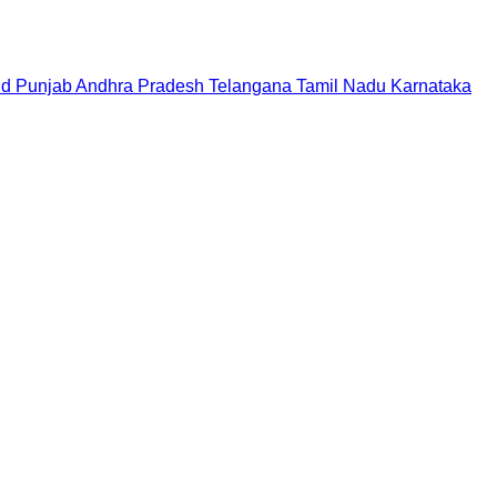
nd
Punjab
Andhra Pradesh
Telangana
Tamil Nadu
Karnataka