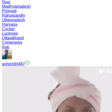
Nsui
Madhyapradesh
Pmmodi
Rahulgandhi
Uttarpradesh
Haryana
Cricket
Lucknow
Uttarakhand
Crimenews
Aap
ashish84487