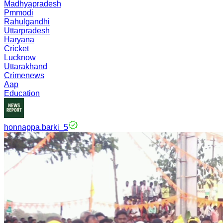
Madhyapradesh
Pmmodi
Rahulgandhi
Uttarpradesh
Haryana
Cricket
Lucknow
Uttarakhand
Crimenews
Aap
Education
honnappa.barki_5