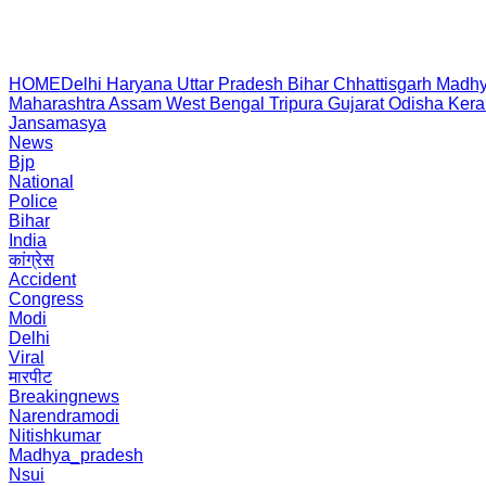
HOME
Delhi
Haryana
Uttar Pradesh
Bihar
Chhattisgarh
Madhy
Maharashtra
Assam
West Bengal
Tripura
Gujarat
Odisha
Kera
Jansamasya
News
Bjp
National
Police
Bihar
India
कांग्रेस
Accident
Congress
Modi
Delhi
Viral
मारपीट
Breakingnews
Narendramodi
Nitishkumar
Madhya_pradesh
Nsui