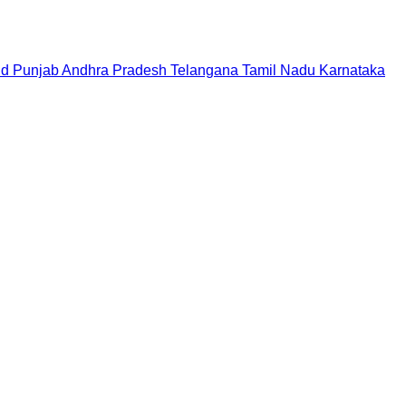
nd
Punjab
Andhra Pradesh
Telangana
Tamil Nadu
Karnataka