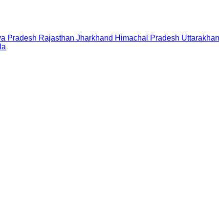
a Pradesh
Rajasthan
Jharkhand
Himachal Pradesh
Uttarakha
la