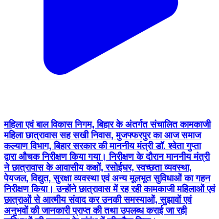
महिला एवं बाल विकास निगम, बिहार के अंतर्गत संचालित कामकाजी
महिला छात्रावास सह सखी निवास, मुजफ्फरपुर का आज समाज
कल्याण विभाग, बिहार सरकार की माननीय मंत्री डॉ. श्वेता गुप्ता
द्वारा औचक निरीक्षण किया गया। निरीक्षण के दौरान माननीय मंत्री
ने छात्रावास के आवासीय कक्षों, रसोईघर, स्वच्छता व्यवस्था,
पेयजल, विद्युत, सुरक्षा व्यवस्था एवं अन्य मूलभूत सुविधाओं का गहन
निरीक्षण किया। उन्होंने छात्रावास में रह रही कामकाजी महिलाओं एवं
छात्राओं से आत्मीय संवाद कर उनकी समस्याओं, सुझावों एवं
अनुभवों की जानकारी प्राप्त की तथा उपलब्ध कराई जा रही