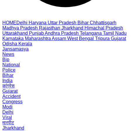
HOME
Delhi
Haryana
Uttar Pradesh
Bihar
Chhattisgarh
Madhya Pradesh
Rajasthan
Jharkhand
Himachal Pradesh
Uttarakhand
Punjab
Andhra Pradesh
Telangana
Tamil Nadu
Karnataka
Maharashtra
Assam
West Bengal
Tripura
Gujarat
Odisha
Kerala
Jansamasya
News
Bjp
National
Police
Bihar
India
कांग्रेस
Gujarat
Accident
Congress
Modi
Delhi
Viral
मारपीट
Jharkhand