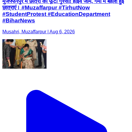
मुजफ्फरपुर में छात्रों का फूटा गुस्सा! हाईवे जाम, गर्मी में बेहोश हुईं
छात्राएं। #Muzaffarpur #TirhutNow
#StudentProtest #EducationDepartment
#BiharNews
Musahri, Muzaffarpur | Aug 6, 2026