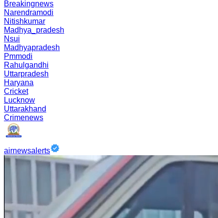
Breakingnews
Narendramodi
Nitishkumar
Madhya_pradesh
Nsui
Madhyapradesh
Pmmodi
Rahulgandhi
Uttarpradesh
Haryana
Cricket
Lucknow
Uttarakhand
Crimenews
airnewsalerts