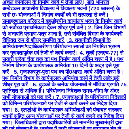
अंचल कार्यालय के निर्माण कार्य में तेजी लाएं। डाॅ0 भीमराव
अम्बेडकर आवासीय विद्यालय में विद्यालय भवनों (720 आसन) के
सभी छः योजनाओं में निर्माण कार्यों को भी तत्परता से करें।
समाहरणालय परिसर में बहुउद्देश्यीय कार्यालय भवन के निर्माण कार्य
को सर्वोच्च प्राथमिकता देकर शीघ्र पूर्ण करें। 2. जिन-जिन विभागों
से अनापति प्रमाण-पत्र आना है, उसे संबंधित विभाग के कार्यकारी
विधिवत रूप से शीघ्र समर्पित करें। 3. तकनीकी विभागों के
अभियंतागण/पदाधिकारीगण परियोजना स्थलों का नियमित भ्रमण
कर गुणवतापूर्वक एवं तेजी से कार्य कराएं। 4. तुर्की (एनएच-77) से
सकरी सरैया चैक तक का पथ निर्माण कार्य अंतिम चरण में है। पथ
निर्माण विभाग के कार्यपालक अभियंता 10 दिनों के अंदर इसे पूरा
करें। 5. मुजफ्फरपुर-पुसा पथ का पी0आर0 कार्य अंतिम चरण है।
पथ निर्माण विभाग के कार्यपालक अभियंता कार्य में तेजी लाके इसे
शीघ्र पूरा करें। 6. बुडको के अनेक योजनाओं में भौतिक प्रगति 75
प्रतिशत से अधिक है। परियोजना निदेशक समय-सीमा के अंदर
सभी योजनाओं को पूरा करें। 7. एनएचएआई के परियोजना निदेशकों
को विभिन्न परियोजनाओं पर तेजी से कार्य करने का निदेश दिया
गया। 8. एलएईओ के कार्यपालक अभियंताओं को पंचायत सरकार
भवनों सहित अन्य योजनाओं पर तेजी से कार्य करने का निदेश दिया
गया। जिलाधिकारी द्वारा पदाधिकारियों को माननीय मुख्यमंत्री द्वारा
की गई घोषणाओं के आलोक में सभी योजनाओं पर समयबद्ध ढंग से