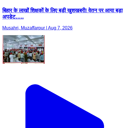
बिहार के लाखों शिक्षकों के लिए बड़ी खुशखबरी! वेतन पर आया बड़ा
अपडेट…..
Musahri, Muzaffarpur | Aug 7, 2026