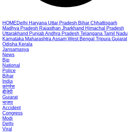
HOME
Delhi
Haryana
Uttar Pradesh
Bihar
Chhattisgarh
Madhya Pradesh
Rajasthan
Jharkhand
Himachal Pradesh
Uttarakhand
Punjab
Andhra Pradesh
Telangana
Tamil Nadu
Karnataka
Maharashtra
Assam
West Bengal
Tripura
Gujarat
Odisha
Kerala
Jansamasya
News
Bjp
National
Police
Bihar
India
कांग्रेस
बीजेपी
Gujarat
भाजपा
Accident
Congress
Modi
Delhi
Viral