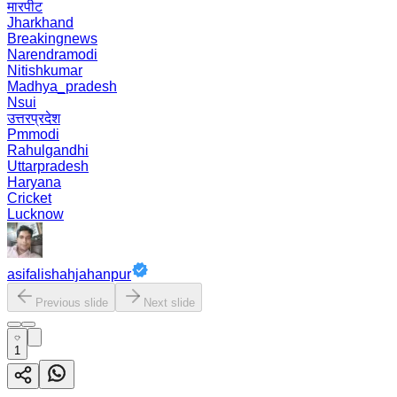
मारपीट
Jharkhand
Breakingnews
Narendramodi
Nitishkumar
Madhya_pradesh
Nsui
उत्तरप्रदेश
Pmmodi
Rahulgandhi
Uttarpradesh
Haryana
Cricket
Lucknow
asifalishahjahanpur
Previous slide
Next slide
1