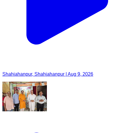
Shahjahanpur, Shahjahanpur | Aug 9, 2026