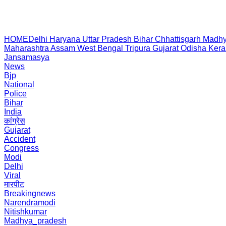
HOME
Delhi
Haryana
Uttar Pradesh
Bihar
Chhattisgarh
Madhy
Maharashtra
Assam
West Bengal
Tripura
Gujarat
Odisha
Kera
Jansamasya
News
Bjp
National
Police
Bihar
India
कांग्रेस
Gujarat
Accident
Congress
Modi
Delhi
Viral
मारपीट
Breakingnews
Narendramodi
Nitishkumar
Madhya_pradesh