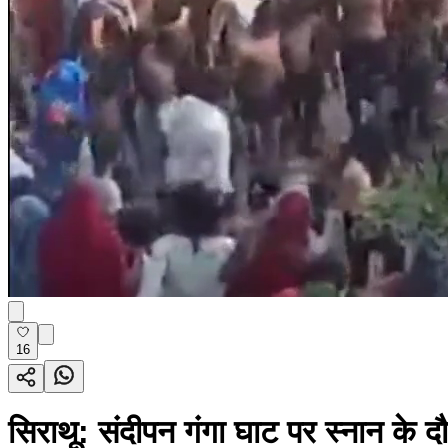
16
सिराथू: संदीपन गंगा घाट पर स्नान के द