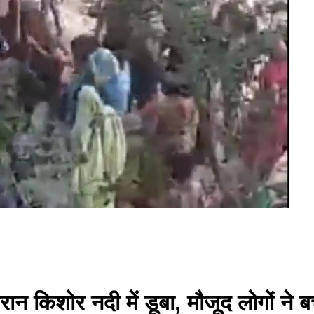
ौरान किशोर नदी में डूबा, मौजूद लोगों न