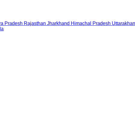
a Pradesh
Rajasthan
Jharkhand
Himachal Pradesh
Uttarakha
la