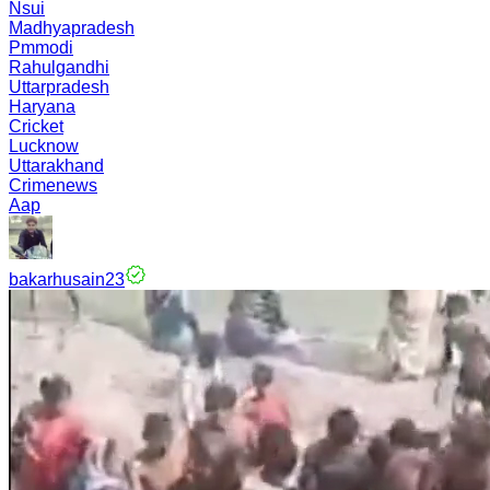
Nsui
Madhyapradesh
Pmmodi
Rahulgandhi
Uttarpradesh
Haryana
Cricket
Lucknow
Uttarakhand
Crimenews
Aap
bakarhusain23