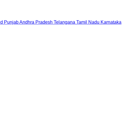
nd
Punjab
Andhra Pradesh
Telangana
Tamil Nadu
Karnataka