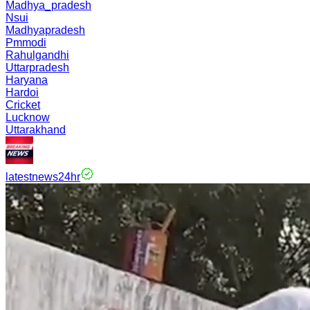
Madhya_pradesh
Nsui
Madhyapradesh
Pmmodi
Rahulgandhi
Uttarpradesh
Haryana
Hardoi
Cricket
Lucknow
Uttarakhand
latestnews24hr