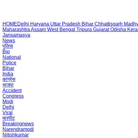
HOME
Delhi
Haryana
Uttar Pradesh
Bihar
Chhattisgarh
Madhy
Maharashtra
Assam
West Bengal
Tripura
Gujarat
Odisha
Kera
Jansamasya
News
पुलिस
Bjp
National
Police
Bihar
India
कांग्रेस
भाजपा
Accident
Congress
Modi
Delhi
Viral
मारपीट
Breakingnews
Narendramodi
Nitishkumar