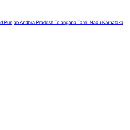
nd
Punjab
Andhra Pradesh
Telangana
Tamil Nadu
Karnataka