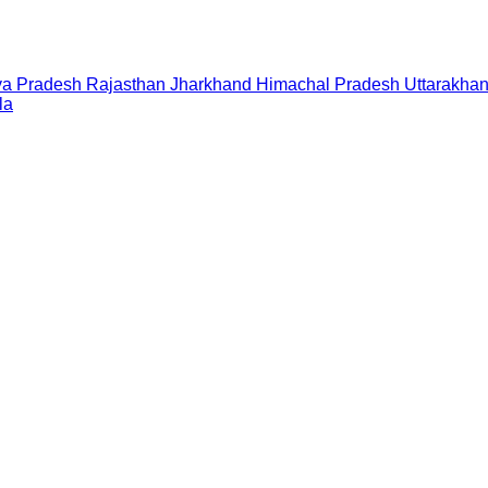
a Pradesh
Rajasthan
Jharkhand
Himachal Pradesh
Uttarakha
la