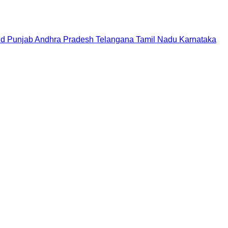
nd
Punjab
Andhra Pradesh
Telangana
Tamil Nadu
Karnataka