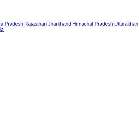
a Pradesh
Rajasthan
Jharkhand
Himachal Pradesh
Uttarakha
la