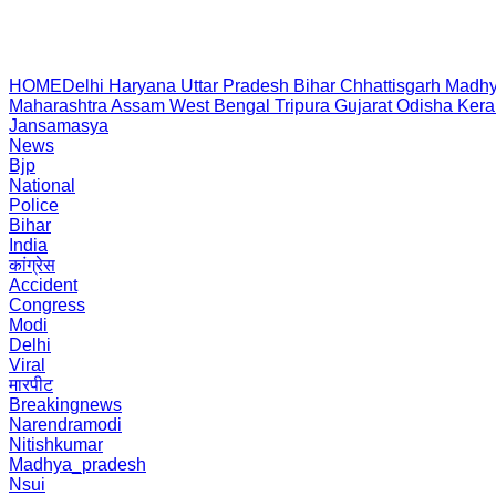
HOME
Delhi
Haryana
Uttar Pradesh
Bihar
Chhattisgarh
Madhy
Maharashtra
Assam
West Bengal
Tripura
Gujarat
Odisha
Kera
Jansamasya
News
Bjp
National
Police
Bihar
India
कांग्रेस
Accident
Congress
Modi
Delhi
Viral
मारपीट
Breakingnews
Narendramodi
Nitishkumar
Madhya_pradesh
Nsui