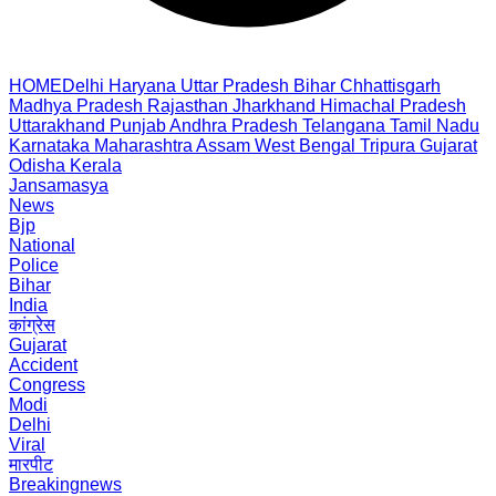
HOME
Delhi
Haryana
Uttar Pradesh
Bihar
Chhattisgarh
Madhya Pradesh
Rajasthan
Jharkhand
Himachal Pradesh
Uttarakhand
Punjab
Andhra Pradesh
Telangana
Tamil Nadu
Karnataka
Maharashtra
Assam
West Bengal
Tripura
Gujarat
Odisha
Kerala
Jansamasya
News
Bjp
National
Police
Bihar
India
कांग्रेस
Gujarat
Accident
Congress
Modi
Delhi
Viral
मारपीट
Breakingnews