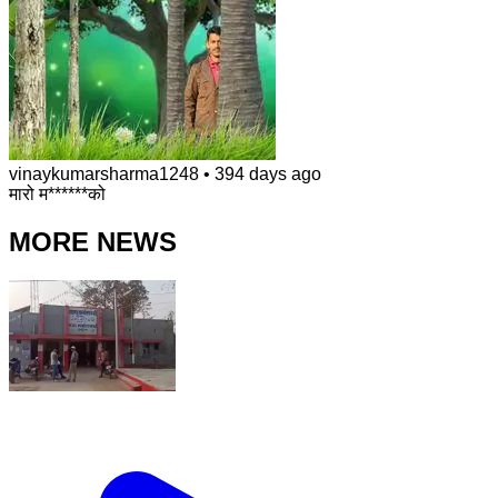
vinaykumarsharma1248
•
394 days ago
मारो म******को
MORE NEWS