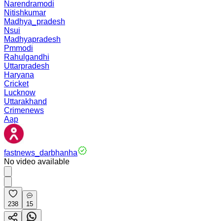
Narendramodi
Nitishkumar
Madhya_pradesh
Nsui
Madhyapradesh
Pmmodi
Rahulgandhi
Uttarpradesh
Haryana
Cricket
Lucknow
Uttarakhand
Crimenews
Aap
fastnews_darbhanha
No video available
238
15