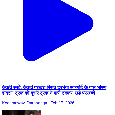
केवटी रनवे: केवटी प्रखंड स्थित दरभंगा एयरपोर्ट के पास भीषण
हादसा, ट्रक को दूसरे ट्रक ने मारी टक्कर, उड़े परखच्चे
Keotiranway, Darbhanga | Feb 17, 2026