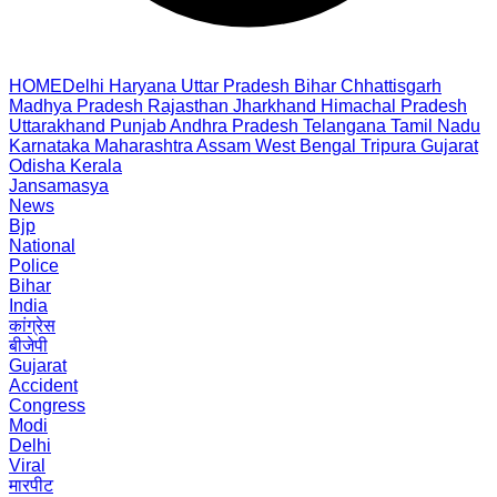
HOME
Delhi
Haryana
Uttar Pradesh
Bihar
Chhattisgarh
Madhya Pradesh
Rajasthan
Jharkhand
Himachal Pradesh
Uttarakhand
Punjab
Andhra Pradesh
Telangana
Tamil Nadu
Karnataka
Maharashtra
Assam
West Bengal
Tripura
Gujarat
Odisha
Kerala
Jansamasya
News
Bjp
National
Police
Bihar
India
कांग्रेस
बीजेपी
Gujarat
Accident
Congress
Modi
Delhi
Viral
मारपीट