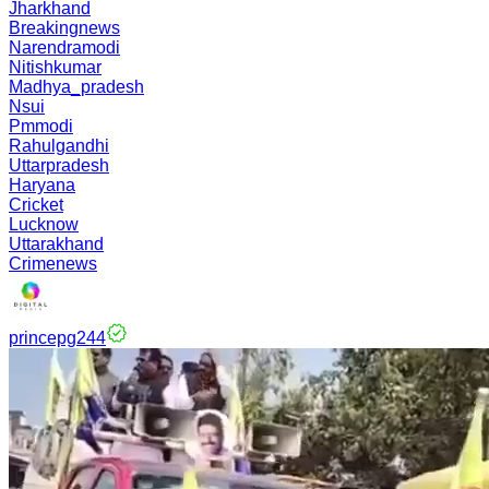
Jharkhand
Breakingnews
Narendramodi
Nitishkumar
Madhya_pradesh
Nsui
Pmmodi
Rahulgandhi
Uttarpradesh
Haryana
Cricket
Lucknow
Uttarakhand
Crimenews
princepg244