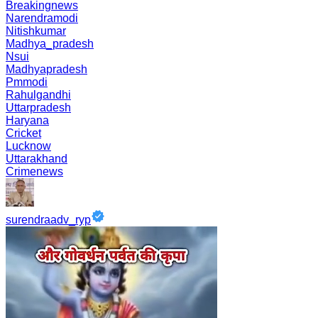
Breakingnews
Narendramodi
Nitishkumar
Madhya_pradesh
Nsui
Madhyapradesh
Pmmodi
Rahulgandhi
Uttarpradesh
Haryana
Cricket
Lucknow
Uttarakhand
Crimenews
surendraadv_ryp