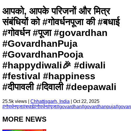
आपको, आपके परिजनों और मित्र
संबंधियों को #गोवर्धनपूजा की #बधाई
#गोवर्धन #पूजा #govardhan
#GovardhanPuja
#GovardhanPooja
#happydiwali🎉 #diwali
#festival #happiness
#दीपावली #दिवाली #deepawali
25.5k
views |
Chhattisgarh, India
|
Oct 22, 2025
#
गोवर्धनपूजा
#
बधाई
#
गोवर्धन
#
पूजा
#
govardhan
#
govardhanpuja
#
govar
MORE NEWS