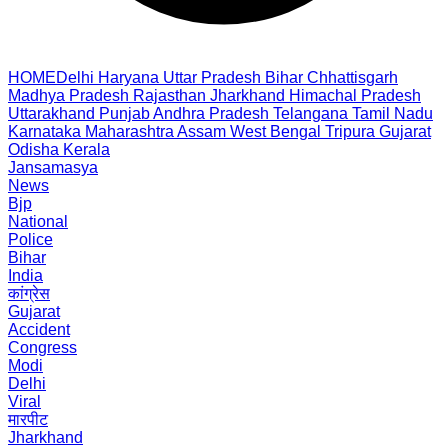
HOME
Delhi
Haryana
Uttar Pradesh
Bihar
Chhattisgarh
Madhya Pradesh
Rajasthan
Jharkhand
Himachal Pradesh
Uttarakhand
Punjab
Andhra Pradesh
Telangana
Tamil Nadu
Karnataka
Maharashtra
Assam
West Bengal
Tripura
Gujarat
Odisha
Kerala
Jansamasya
News
Bjp
National
Police
Bihar
India
कांग्रेस
Gujarat
Accident
Congress
Modi
Delhi
Viral
मारपीट
Jharkhand