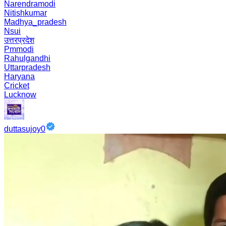
Narendramodi
Nitishkumar
Madhya_pradesh
Nsui
उत्तरप्रदेश
Pmmodi
Rahulgandhi
Uttarpradesh
Haryana
Cricket
Lucknow
duttasujoy0