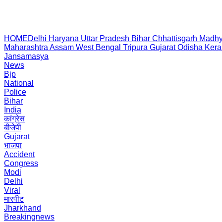
HOME
Delhi
Haryana
Uttar Pradesh
Bihar
Chhattisgarh
Madhy
Maharashtra
Assam
West Bengal
Tripura
Gujarat
Odisha
Kera
Jansamasya
News
Bjp
National
Police
Bihar
India
कांग्रेस
बीजेपी
Gujarat
भाजपा
Accident
Congress
Modi
Delhi
Viral
मारपीट
Jharkhand
Breakingnews