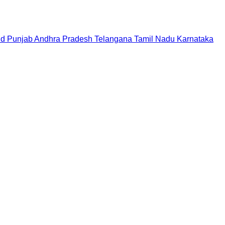
nd
Punjab
Andhra Pradesh
Telangana
Tamil Nadu
Karnataka