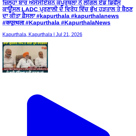
ਜ਼ਿਲ੍ਹਾ ਬਾਰ ਐਸੋਸੀਏਸ਼ਨ ਕਪੂਰਥਲਾ ਨੇ ਲੀਗਲ ਏਡ ਡਿਫੈਂਸ
ਕਾਊਂਸਲ LADC ਪ੍ਰਣਾਲੀ ਦੇ ਵਿਰੋਧ ਵਿੱਚ ਭੁੱਖ ਹੜਤਾਲ ਤੇ ਬੈਠਣ
ਦਾ ਕੀਤਾ ਫ਼ੈਸਲਾ #kapurthala #kapurthalanews
#कपूरथला #Kapurthala #KapurthalaNews
Kapurthala, Kapurthala | Jul 21, 2026