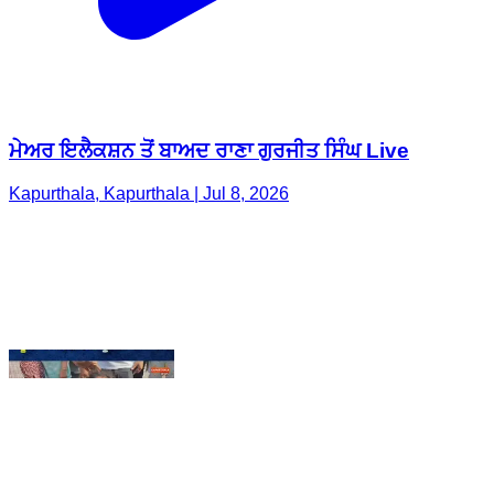
ਮੇਅਰ ਇਲੈਕਸ਼ਨ ਤੋਂ ਬਾਅਦ ਰਾਣਾ ਗੁਰਜੀਤ ਸਿੰਘ Live
Kapurthala, Kapurthala | Jul 8, 2026