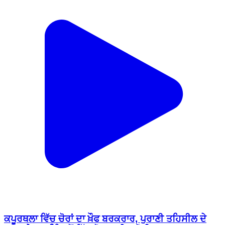
ਕਪੂਰਥਲਾ ਵਿੱਚ ਚੋਰਾਂ ਦਾ ਖ਼ੌਫ ਬਰਕਰਾਰ, ਪੁਰਾਣੀ ਤਹਿਸੀਲ ਦੇ