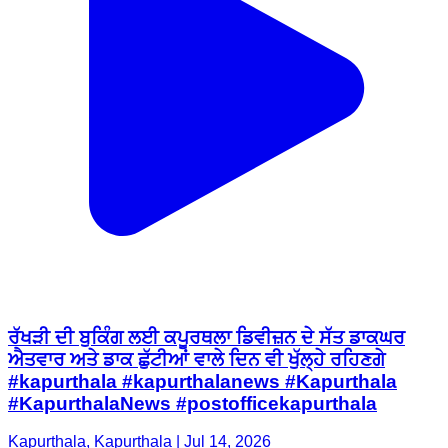
ਰੱਖੜੀ ਦੀ ਬੁਕਿੰਗ ਲਈ ਕਪੂਰਥਲਾ ਡਿਵੀਜ਼ਨ ਦੇ ਸੱਤ ਡਾਕਘਰ
ਐਤਵਾਰ ਅਤੇ ਡਾਕ ਛੁੱਟੀਆਂ ਵਾਲੇ ਦਿਨ ਵੀ ਖੁੱਲ੍ਹੇ ਰਹਿਣਗੇ
#kapurthala #kapurthalanews #Kapurthala
#KapurthalaNews #postofficekapurthala
Kapurthala, Kapurthala | Jul 14, 2026