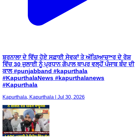
ਬਰਨਾਲਾ ਦੇ ਵਿੱਚ ਹੋਏ ਸਫ਼ਾਈ ਸੇਵਕਾਂ ਤੇ ਅੱਤਿ/ਆਚਾ*ਰ ਦੇ ਰੋਸ਼
ਵਿੱਚ 30 ਜੁਲਾਈ ਨੂੰ ਪ੍ਰਧਾਨ ਗੋਪਾਲ ਥਾਪਰ ਵਲ੍ਹੋਂ ਪੰਜਾਬ ਬੰਦ ਦੀ
ਕਾਲ #punjabband #kapurthala
#KapurthalaNews #kapurthalanews
#Kapurthala
Kapurthala, Kapurthala | Jul 30, 2026