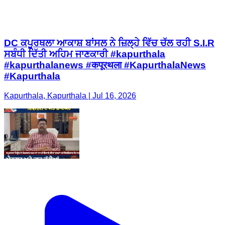
DC ਕਪੂਰਥਲਾ ਆਕਾਸ਼ ਬਾਂਸਲ ਨੇ ਜ਼ਿਲ੍ਹੇ ਵਿੱਚ ਚੱਲ ਰਹੀ S.I.R
ਸਬੰਧੀ ਦਿੱਤੀ ਅਹਿਮ ਜਾਣਕਾਰੀ #kapurthala
#kapurthalanews #कपूरथला #KapurthalaNews
#Kapurthala
Kapurthala, Kapurthala | Jul 16, 2026