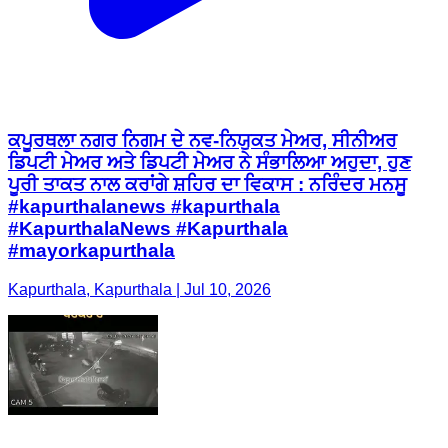
ਕਪੂਰਥਲਾ ਨਗਰ ਨਿਗਮ ਦੇ ਨਵ-ਨਿਯੁਕਤ ਮੇਅਰ, ਸੀਨੀਅਰ
ਡਿਪਟੀ ਮੇਅਰ ਅਤੇ ਡਿਪਟੀ ਮੇਅਰ ਨੇ ਸੰਭਾਲਿਆ ਅਹੁਦਾ, ਹੁਣ
ਪੂਰੀ ਤਾਕਤ ਨਾਲ ਕਰਾਂਗੇ ਸ਼ਹਿਰ ਦਾ ਵਿਕਾਸ : ਨਰਿੰਦਰ ਮਨਸੂ
#kapurthalanews #kapurthala
#KapurthalaNews #Kapurthala
#mayorkapurthala
Kapurthala, Kapurthala | Jul 10, 2026