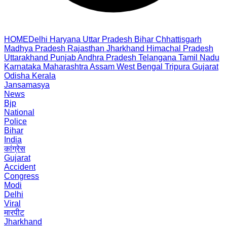
HOME
Delhi
Haryana
Uttar Pradesh
Bihar
Chhattisgarh
Madhya Pradesh
Rajasthan
Jharkhand
Himachal Pradesh
Uttarakhand
Punjab
Andhra Pradesh
Telangana
Tamil Nadu
Karnataka
Maharashtra
Assam
West Bengal
Tripura
Gujarat
Odisha
Kerala
Jansamasya
News
Bjp
National
Police
Bihar
India
कांग्रेस
Gujarat
Accident
Congress
Modi
Delhi
Viral
मारपीट
Jharkhand