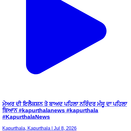
ਮੇਅਰ ਦੀ ਇਲੈਕਸ਼ਨ ਤੋ ਬਾਅਦ ਪਹਿਲਾ ਨਰਿੰਦਰ ਮੰਸੂ ਦਾ ਪਹਿਲਾ
ਬਿਆਨ #kapurthalanews #kapurthala
#KapurthalaNews
Kapurthala, Kapurthala | Jul 8, 2026