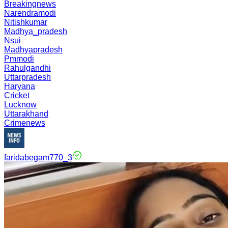
Breakingnews
Narendramodi
Nitishkumar
Madhya_pradesh
Nsui
Madhyapradesh
Pmmodi
Rahulgandhi
Uttarpradesh
Haryana
Cricket
Lucknow
Uttarakhand
Crimenews
faridabegam770_3