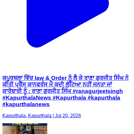
ਕਪੂਰਥਲਾ ਵਿੱਚ law & Order ਨੂੰ ਲੈ ਕੇ ਰਾਣਾ ਗੁਰਜੀਤ ਸਿੰਘ ਨੇ
ਕੀਤੀ ਪ੍ਰੈੱਸ ਕਾਨਫਰੰਸ ਮੈ ਕਦੀ ਲੁੱਟਿਆ ਨਹੀਂ ਜਨਤਾ ਜਾਂ
ਕਾਰੋਬਾਰੀ ਨੂੰ : ਰਾਣਾ ਗੁਰਜੀਤ ਸਿੰਘ #ranagurjeetsingh
#KapurthalaNews #Kapurthala #kapurthala
#kapurthalanews
Kapurthala, Kapurthala | Jul 20, 2026