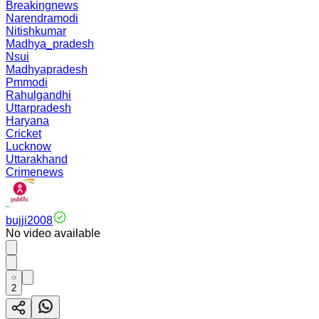
Breakingnews
Narendramodi
Nitishkumar
Madhya_pradesh
Nsui
Madhyapradesh
Pmmodi
Rahulgandhi
Uttarpradesh
Haryana
Cricket
Lucknow
Uttarakhand
Crimenews
bujji2008
No video available
2