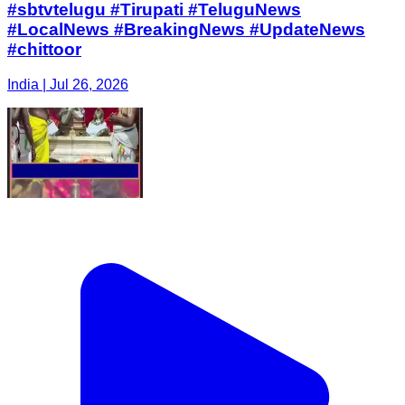
#sbtvtelugu #Tirupati #TeluguNews
#LocalNews #BreakingNews #UpdateNews
#chittoor
India | Jul 26, 2026