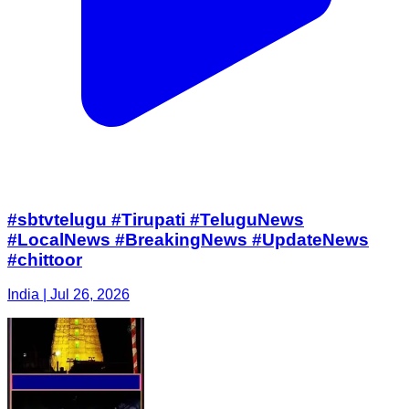
#sbtvtelugu #Tirupati #TeluguNews
#LocalNews #BreakingNews #UpdateNews
#chittoor
India | Jul 26, 2026