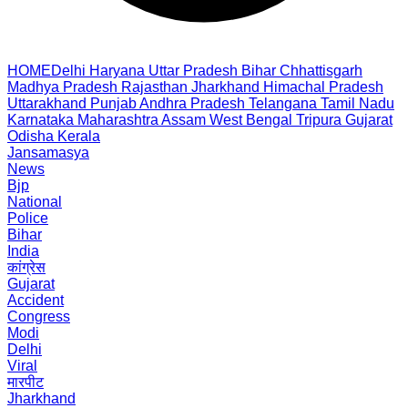
HOME
Delhi
Haryana
Uttar Pradesh
Bihar
Chhattisgarh
Madhya Pradesh
Rajasthan
Jharkhand
Himachal Pradesh
Uttarakhand
Punjab
Andhra Pradesh
Telangana
Tamil Nadu
Karnataka
Maharashtra
Assam
West Bengal
Tripura
Gujarat
Odisha
Kerala
Jansamasya
News
Bjp
National
Police
Bihar
India
कांग्रेस
Gujarat
Accident
Congress
Modi
Delhi
Viral
मारपीट
Jharkhand