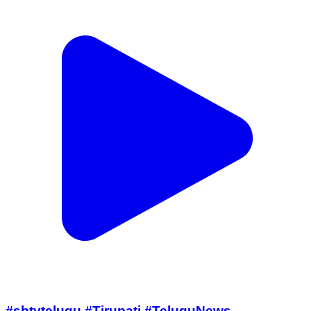
#sbtvtelugu #Tirupati #TeluguNews