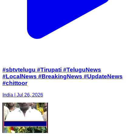
#sbtvtelugu #Tirupati #TeluguNews
#LocalNews #BreakingNews #UpdateNews
#chittoor
India | Jul 26, 2026