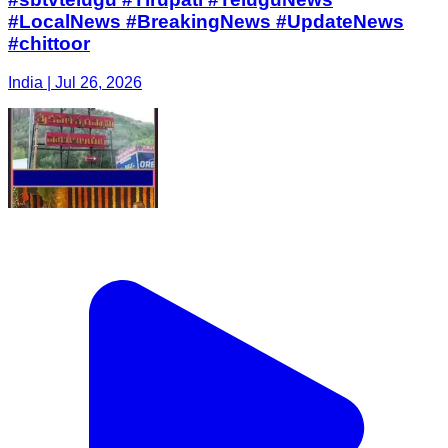
#LocalNews #BreakingNews #UpdateNews
#chittoor
India | Jul 26, 2026