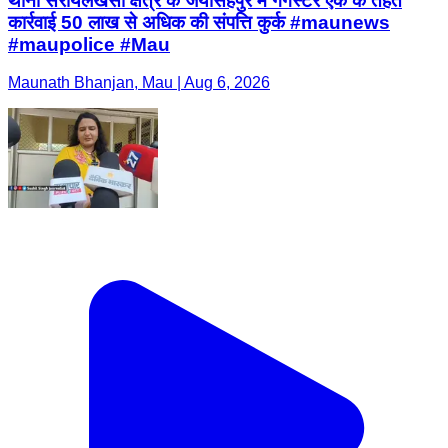
थाना सरायलखंसी क्षेत्र के जयसिंहपुर में गैंगस्टर एक के तहत
कार्रवाई 50 लाख से अधिक की संपत्ति कुर्क #maunews
#maupolice #Mau
Maunath Bhanjan, Mau | Aug 6, 2026