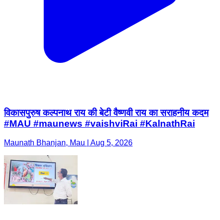
विकासपुरुष कल्पनाथ राय की बेटी वैष्णवी राय का सराहनीय कदम
#MAU #maunews #vaishviRai #KalnathRai
Maunath Bhanjan, Mau | Aug 5, 2026