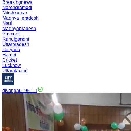
Breakingnews
Narendramodi
Nitishkumar
Madhya_pradesh
Nsui
Madhyapradesh
Pmmodi
Rahulgandhi
Uttarpradesh
Haryana
Hardoi
Cricket
Lucknow
Uttarakhand
divangau1981_1