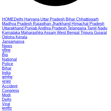
HOME
Delhi
Haryana
Uttar Pradesh
Bihar
Chhattisgarh
Madhya Pradesh
Rajasthan
Jharkhand
Himachal Pradesh
Uttarakhand
Punjab
Andhra Pradesh
Telangana
Tamil Nadu
Karnataka
Maharashtra
Assam
West Bengal
Tripura
Gujarat
Odisha
Kerala
Jansamasya
News
पुलिस
Bjp
National
Police
Bihar
India
कांग्रेस
भाजपा
Accident
Congress
Modi
Delhi
Viral
मारपीट