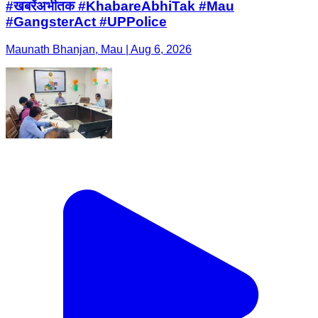
#खबरेंअभीतक #KhabareAbhiTak #Mau
#GangsterAct #UPPolice
Maunath Bhanjan, Mau | Aug 6, 2026