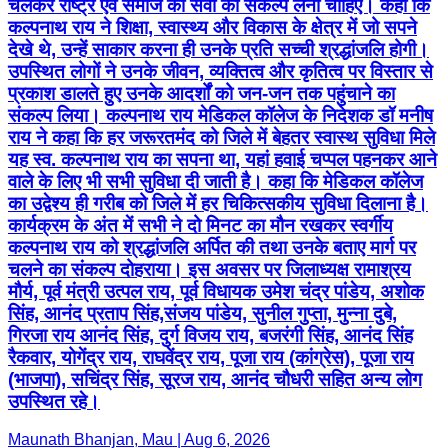
चलकर राष्ट्र एवं समाज की सेवा का संकल्प लेना चाहिए। कहा कि
कल्पनाथ राय ने शिक्षा, स्वास्थ्य और विकास के क्षेत्र में जो सपने
देखे थे, उन्हें साकार करना ही उनके प्रति सच्ची श्रद्धांजलि होगी।
उपस्थित लोगों ने उनके जीवन, व्यक्तित्व और कृतित्व पर विस्तार से
प्रकाश डालते हुए उनके आदर्शों को जन-जन तक पहुंचाने का
संकल्प लिया। कल्पनाथ राय मेडिकल कॉलेज के निदेशक डॉ मनीष
राय ने कहा कि हर जरूरतमंद को जिले में बेहतर स्वास्थ सुविधा मिले
यह स्व. कल्पनाथ राय का सपना था, यहां हवाई चप्पल पहनकर आने
वाले के लिए भी सभी सुविधा दी जाती है। कहा कि मेडिकल कॉलेज
का उद्वेश्य ही गरीब को जिले में हर चिकित्सकीय सुविधा दिलाना है।
कार्यक्रम के अंत में सभी ने दो मिनट का मौन रखकर स्वर्गीय
कल्पनाथ राय को श्रद्धांजलि अर्पित की तथा उनके बताए मार्ग पर
चलने का संकल्प दोहराया। इस अवसर पर जिलाध्यक्ष रामाश्रय
मौर्य, पूर्व मंत्री उत्पल राय, पूर्व विधायक उमेश चंद्र पांडेय, अशोक
सिंह, आनंद प्रताप सिंह,संजय पांडेय, सुनील गुप्ता, मुन्ना दुबे,
गिरजा राय आनंद सिंह, दुर्ग विजय राय, बजरंगी सिंह, आनंद सिंह
रैकवार, योगेंद्र राय, राघवेंद्र राय, पूजा राय (कांग्रेस), पूजा राय
(भाजपा), सचिंद्र सिंह, सूरज राय, आनंद चौधरी सहित अन्य लोग
उपस्थित रहे।
Maunath Bhanjan, Mau | Aug 6, 2026