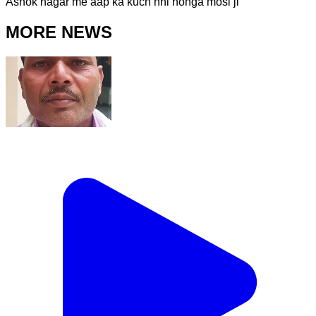
Ashok nagar me aap ka kuch nhi honga mosi ji
MORE NEWS