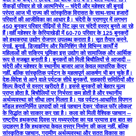
सैकड़ों परिवार हो रहे आत्मनिर्भर -- चंदेरी और महेश्वर की बुनाई
परंपरा आज भी राज्य की सांस्कृतिक विरासत के साथ-साथ हजारों
परिवारों की आजीविका का आधार है। चंदेरी के प्राणपुर में लगभग
450 बुनकर परिवार पीढ़ियों से पिट लूम पर चंदेरी वस्त्र बुनते आ रहे
हैं।वहीं महेश्वर के केरियाखेड़ी में 60-70 परिवार के 125 बुनकरों
को हथकरघा उद्योग रोजगार उपलब्ध कराता है। सूत तैयार करने,
रंगाई, बुनाई, डिजाइनिंग और फिनिशिंग जैसे विभिन्न कार्यों में
महिलाओं की सक्रिय भूमिका इस उद्योग को सामाजिक और आर्थिक
रूप से मजबूत बनाती है। बुनकरों को मिली बिचौलियों से आजादी --
चंदेरी और महेश्वर के स्थानीय बाजार आज केवल व्यापारिक केंद्र
नहीं, बल्कि सांस्कृतिक पर्यटन के महत्वपूर्ण आकर्षण भी बन चुके हैं।
देश-विदेश से आने वाले पर्यटक सीधे बुनकरों, सहकारी समितियों और
शिल्प केंद्रों से वस्त्र खरीदते हैं। इससे बुनकरों को बेहतर मूल्य
प्राप्त होता है, बिचौलियों पर निर्भरता कम होती है और स्थानीय
अर्थव्यवस्था को सीधा लाभ मिलता है। यह पर्यटन-आधारित विपणन
मॉडल हस्तनिर्मित उत्पादों को नई पहचान देकर 'वोकल फॉर लोकल'
के सिद्धांत को साकार कर रहा है। कला को मिली वैश्विक पहचान --
राष्ट्रीय हथकरघा दिवस पर मध्यप्रदेश का यह प्रयास इस बात का
उदाहरण है कि हथकरघा केवल वस्त्र निर्माण की कला नहीं, बल्कि
सांस्कृतिक पहचान, ग्रामीण अर्थव्यवस्था और सतत विकास का