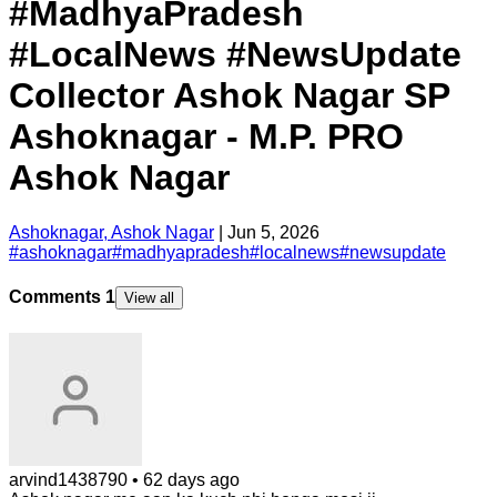
#MadhyaPradesh
#LocalNews #NewsUpdate
Collector Ashok Nagar SP
Ashoknagar - M.P. PRO
Ashok Nagar
Ashoknagar, Ashok Nagar
|
Jun 5, 2026
#
ashoknagar
#
madhyapradesh
#
localnews
#
newsupdate
Comments
1
View all
arvind1438790
•
62 days ago