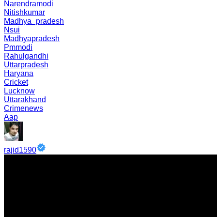
Narendramodi
Nitishkumar
Madhya_pradesh
Nsui
Madhyapradesh
Pmmodi
Rahulgandhi
Uttarpradesh
Haryana
Cricket
Lucknow
Uttarakhand
Crimenews
Aap
rajid1590