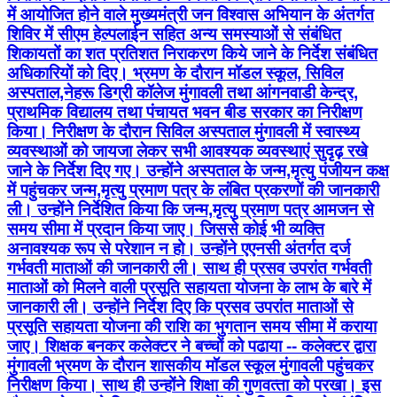
में आयोजित होने वाले मुख्‍यमंत्री जन विश्‍वास अभियान के अंतर्गत
शिविर में सीएम हेल्‍पलाईन सहित अन्‍य समस्‍याओं से संबंधित
शिकायतों का शत प्रतिशत निराकरण किये जाने के निर्देश संबंधित
अधिकारियों को दिए। भ्रमण के दौरान मॉडल स्‍कूल, सिविल
अस्‍पताल,नेहरू डिग्री कॉलेज मुंगावली तथा आंगनवाडी केन्‍द्र,
प्राथमिक विद्यालय तथा पंचायत भवन बीड सरकार का निरीक्षण
किया। निरीक्षण के दौरान सिविल अस्‍पताल मुंगावली में स्‍वास्‍थ्‍य
व्‍यवस्‍थाओं को जायजा लेकर सभी आवश्‍यक व्‍यवस्‍थाएं सुदृढ़ रखे
जाने के निर्देश दिए गए। उन्‍होंने अस्‍पताल के जन्‍म,मृत्‍यु पंजीयन कक्ष
में पहुंचकर जन्‍म,मृत्‍यु प्रमाण पत्र के लंबित प्रकरणों की जानकारी
ली। उन्‍होंने निर्देशित किया कि जन्‍म,मृत्‍यु प्रमाण पत्र आमजन से
समय सीमा में प्रदान किया जाए। जिससे कोई भी व्‍यक्ति
अनावश्‍यक रूप से परेशान न हो। उन्‍होंने एएनसी अंतर्गत दर्ज
गर्भवती माताओं की जानकारी ली। साथ ही प्रसव उपरांत गर्भवती
माताओं को मिलने वाली प्रसूति सहायता योजना के लाभ के बारे में
जानकारी ली। उन्‍होंने निर्देश दिए कि प्रसव उपरांत माताओं से
प्रसूति सहायता योजना की राशि का भुगतान समय सीमा में कराया
जाए। शिक्षक बनकर कलेक्‍टर ने बच्‍चों को पढाया -- कलेक्‍टर द्वारा
मुंगावली भ्रमण के दौरान शासकीय मॉडल स्‍कूल मुंगावली पहुंचकर
निरीक्षण किया। साथ ही उन्‍होंने शिक्षा की गुणवत्‍ता को परखा। इस