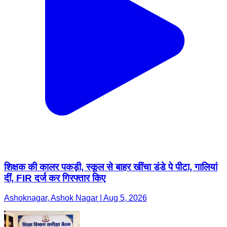
शिक्षक की कालर पकड़ी, स्कूल से बाहर खींचा डंडे पे पीटा, गालियां
दीं, FIR दर्ज कर गिरफ्तार किए
Ashoknagar, Ashok Nagar | Aug 5, 2026