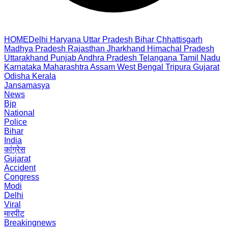
HOME
Delhi
Haryana
Uttar Pradesh
Bihar
Chhattisgarh
Madhya Pradesh
Rajasthan
Jharkhand
Himachal Pradesh
Uttarakhand
Punjab
Andhra Pradesh
Telangana
Tamil Nadu
Karnataka
Maharashtra
Assam
West Bengal
Tripura
Gujarat
Odisha
Kerala
Jansamasya
News
Bjp
National
Police
Bihar
India
कांग्रेस
Gujarat
Accident
Congress
Modi
Delhi
Viral
मारपीट
Breakingnews