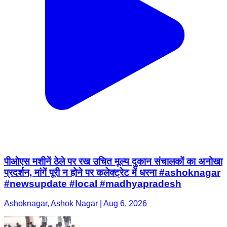
पीओएस मशीनें ठेले पर रख उचित मूल्य दुकान संचालकों का अनोखा
प्रदर्शन, मांगें पूरी न होने पर कलेक्ट्रेट में धरना #ashoknagar
#newsupdate #local #madhyapradesh
Ashoknagar, Ashok Nagar | Aug 6, 2026