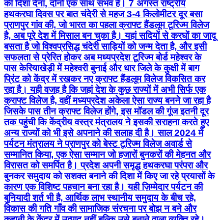
की दिशा देना, दोनों एक साथ संभव है। 7 अगस्त राष्ट्रीय
हथकरघा दिवस पर बात चंदेरी से महज 3-4 किलोमीटर दूर बसा
प्राणपुर गांव की, जो भारत का पहला क्राफ्ट हैंडलूम टूरिज्म विलेज
है, अब पूरे देश में मिसाल बन चुका है। यहां सदियों से करघों का जादू
बसता है जो विश्वप्रसिद्ध चंदेरी साड़ियों को जन्म देता है, और इसी
सफलता से प्रेरित होकर अब मध्यप्रदेश टूरिज्म बोर्ड महेश्वर के
पास केरियाखेड़ी में महेश्वरी बुनाई और धार जिले के कुक्षी में बाग
प्रिंट को केंद्र में रखकर नए क्राफ्ट हैंडलूम विलेज विकसित कर
रहा है। यही वजह है कि जहां देश के कुछ राज्यों में अभी सिर्फ एक
क्राफ्ट विलेज है, वहीं मध्यप्रदेश अकेला ऐसा राज्य बनने जा रहा है
जिसके पास तीन क्राफ्ट विलेज होंगे, इस मॉडल की गूंज इतनी दूर
तक पहुंची कि केंद्रीय वस्त्र मंत्रालय ने इसकी सराहना करते हुए
अन्य राज्यों को भी इसे अपनाने की सलाह दी है। साल 2024 में
पर्यटन मंत्रालय ने प्राणपुर को बेस्ट टूरिज्म विलेज अवार्ड से
सम्मानित किया, एक ऐसा सम्मान जो हजारों बुनकरों की मेहनत और
विरासत को समर्पित है। प्रदेश अपनी समृद्ध हथकरघा परंपरा और
बुनकर समुदाय को सशक्त बनाने की दिशा में किए जा रहे प्रयासों के
कारण एक विशिष्ट पहचान बना रहा है। यही ज़िम्मेदार पर्यटन की
बुनियादी शर्त भी है, आर्थिक लाभ स्थानीय समुदाय के बीच रहे,
विकास की गति गाँव की सामाजिक संरचना पर बोझ न बने और
कहानी के केंद्र में उत्पाद नहीं बल्कि उसे बनाने वाला व्यक्ति रहे।