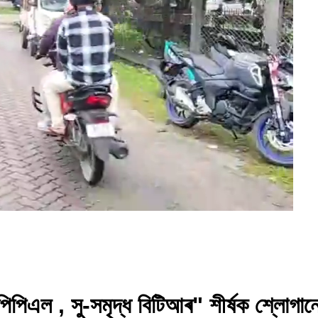
ল , সু-সমৃদ্ধ বিটিআৰ" শীৰ্ষক শ্লোগানেৰ 