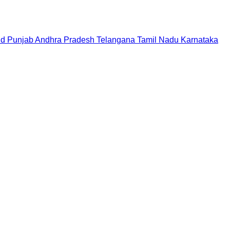
nd
Punjab
Andhra Pradesh
Telangana
Tamil Nadu
Karnataka