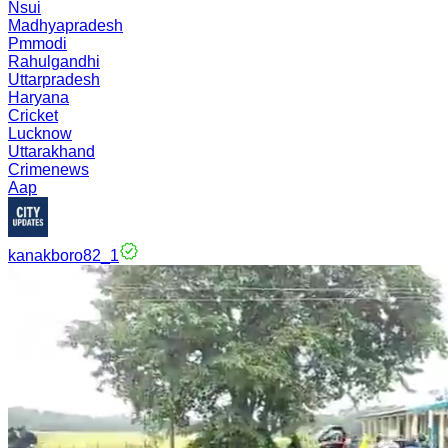
Nsui
Madhyapradesh
Pmmodi
Rahulgandhi
Uttarpradesh
Haryana
Cricket
Lucknow
Uttarakhand
Crimenews
Aap
kanakboro82_1