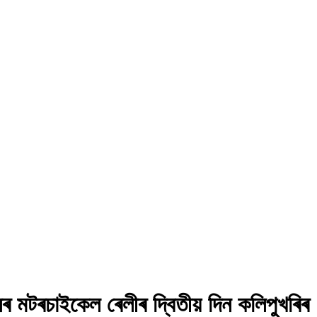
মটৰচাইকেল ৰেলীৰ দ্বিতীয় দিন কলিপুখৰিৰ