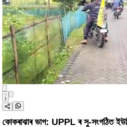
1
কোকৰাঝাৰ ভাগ: UPPL ৰ সু-সংগঠিত ইউপিপিএ