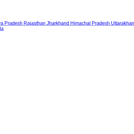
a Pradesh
Rajasthan
Jharkhand
Himachal Pradesh
Uttarakha
la