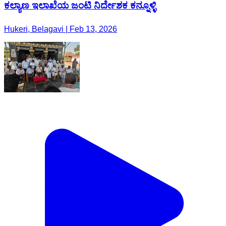
ಕಲ್ಯಾಣ ಇಲಾಖೆಯ ಜಂಟಿ ನಿರ್ದೇಶಕ ಕನ್ನೂಳ್ಳಿ
Hukeri, Belagavi | Feb 13, 2026