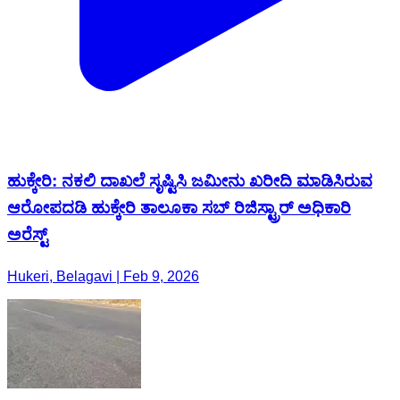
ಹುಕ್ಕೇರಿ: ನಕಲಿ ದಾಖಲೆ ಸೃಷ್ಟಿಸಿ ಜಮೀನು ಖರೀದಿ ಮಾಡಿಸಿರುವ
ಆರೋಪದಡಿ ಹುಕ್ಕೇರಿ ತಾಲೂಕಾ ಸಬ್ ರಿಜಿಸ್ಟ್ರಾರ್ ಅಧಿಕಾರಿ
ಅರೆಸ್ಟ್
Hukeri, Belagavi | Feb 9, 2026