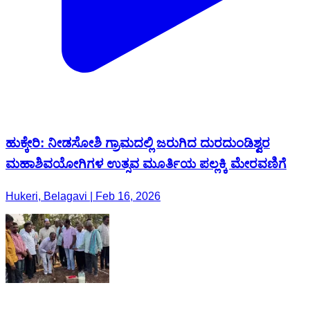
ಹುಕ್ಕೇರಿ: ನೀಡಸೋಶಿ ಗ್ರಾಮದಲ್ಲಿ ಜರುಗಿದ ದುರದುಂಡಿಶ್ವರ
ಮಹಾಶಿವಯೋಗಿಗಳ ಉತ್ಸವ ಮೂರ್ತಿಯ ಪಲ್ಲಕ್ಕಿ ಮೇರವಣಿಗೆ
Hukeri, Belagavi | Feb 16, 2026