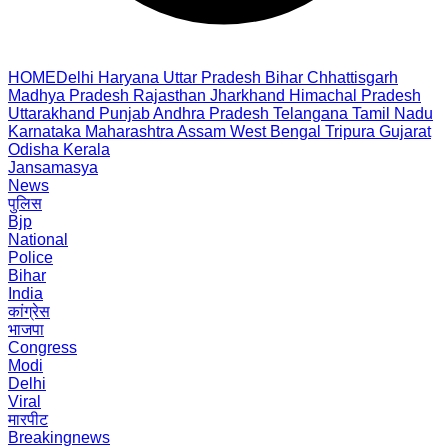
HOME
Delhi
Haryana
Uttar Pradesh
Bihar
Chhattisgarh
Madhya Pradesh
Rajasthan
Jharkhand
Himachal Pradesh
Uttarakhand
Punjab
Andhra Pradesh
Telangana
Tamil Nadu
Karnataka
Maharashtra
Assam
West Bengal
Tripura
Gujarat
Odisha
Kerala
Jansamasya
News
पुलिस
Bjp
National
Police
Bihar
India
कांग्रेस
भाजपा
Congress
Modi
Delhi
Viral
मारपीट
Breakingnews