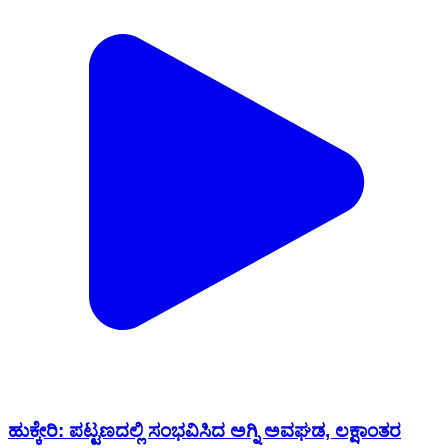
ಹುಕ್ಕೇರಿ: ಪಟ್ಟಣದಲ್ಲಿ ಸಂಭವಿಸಿದ ಅಗ್ನಿ ಅವಘಡ, ಲಕ್ಷಾಂತರ