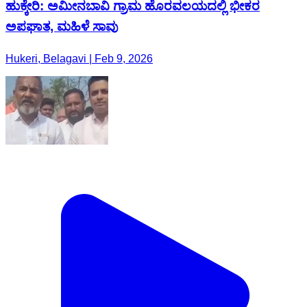
ಹುಕ್ಕೇರಿ: ಅಮೀನಬಾವಿ ಗ್ರಾಮ ಹೊರವಲಯದಲ್ಲಿ ಭೀಕರ
ಅಪಘಾತ, ಮಹಿಳೆ ಸಾವು
Hukeri, Belagavi | Feb 9, 2026