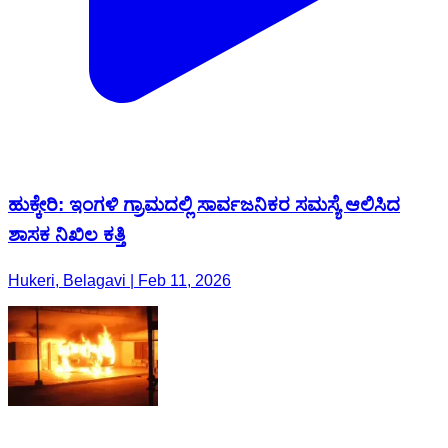
ಹುಕ್ಕೇರಿ: ಇಂಗಳಿ ಗ್ರಾಮದಲ್ಲಿ ಸಾರ್ವಜನಿಕರ ಸಮಸ್ಯೆ ಆಲಿಸಿದ
ಶಾಸಕ ನಿಖಿಲ ಕತ್ತಿ
Hukeri, Belagavi | Feb 11, 2026