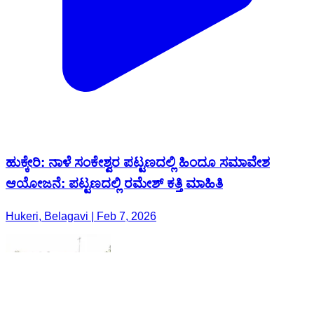
ಹುಕ್ಕೇರಿ: ನಾಳೆ ಸಂಕೇಶ್ವರ ಪಟ್ಟಣದಲ್ಲಿ ಹಿಂದೂ ಸಮಾವೇಶ
ಆಯೋಜನೆ: ಪಟ್ಟಣದಲ್ಲಿ ರಮೇಶ್ ಕತ್ತಿ ಮಾಹಿತಿ
Hukeri, Belagavi | Feb 7, 2026