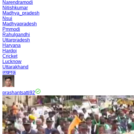
Narendramodi
Nitishkumar
Madhya_pradesh
Nsui
Madhyapradesh
Pmmodi
Rahulgandhi
Uttarpradesh
Haryana
Hardoi
Cricket
Lucknow
Uttarakhand
लखनऊ
prashantsatti92