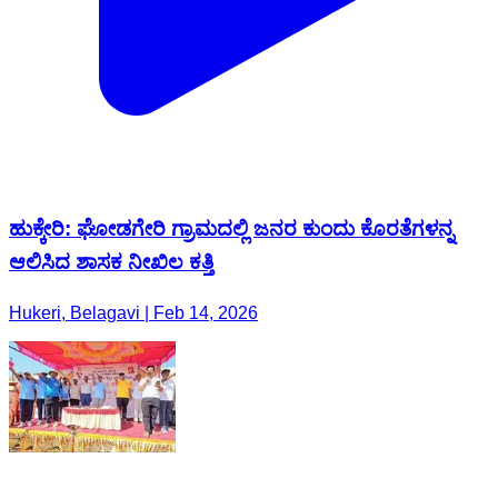
ಹುಕ್ಕೇರಿ: ಘೋಡಗೇರಿ ಗ್ರಾಮದಲ್ಲಿ ಜನರ ಕುಂದು ಕೊರತೆಗಳನ್ನ
ಆಲಿಸಿದ ಶಾಸಕ ನೀಖಿಲ ಕತ್ತಿ
Hukeri, Belagavi | Feb 14, 2026