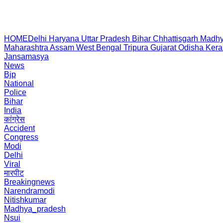
HOME
Delhi
Haryana
Uttar Pradesh
Bihar
Chhattisgarh
Madhy
Maharashtra
Assam
West Bengal
Tripura
Gujarat
Odisha
Kera
Jansamasya
News
Bjp
National
Police
Bihar
India
कांग्रेस
Accident
Congress
Modi
Delhi
Viral
मारपीट
Breakingnews
Narendramodi
Nitishkumar
Madhya_pradesh
Nsui