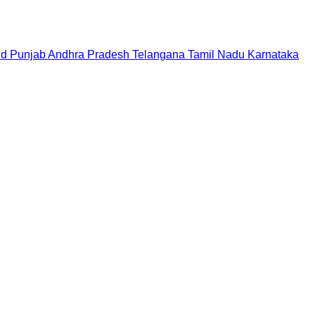
nd
Punjab
Andhra Pradesh
Telangana
Tamil Nadu
Karnataka