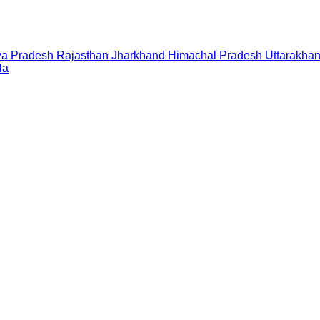
a Pradesh
Rajasthan
Jharkhand
Himachal Pradesh
Uttarakha
la