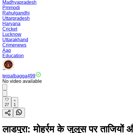
Madhyapradesh
Pmmodi
Rahulgandhi
Uttarpradesh
Haryana
Cricket
Lucknow
Uttarakhand
Crimenews
Aap
Education
tejpalbagga499
No video available
27
1
लाडपुरा: मोहर्रम के जुलूस पर ताजियों