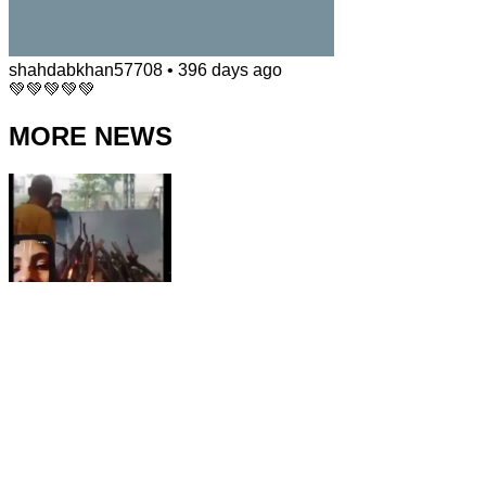
shahdabkhan57708
•
396 days ago
💚💚💚💚💚
MORE NEWS