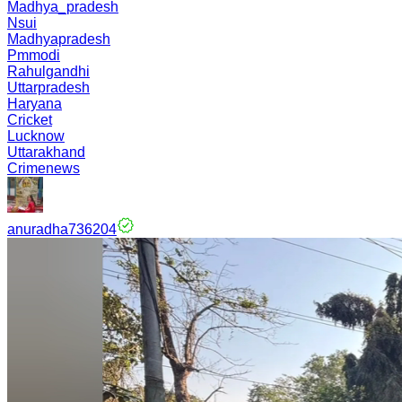
Madhya_pradesh
Nsui
Madhyapradesh
Pmmodi
Rahulgandhi
Uttarpradesh
Haryana
Cricket
Lucknow
Uttarakhand
Crimenews
anuradha736204