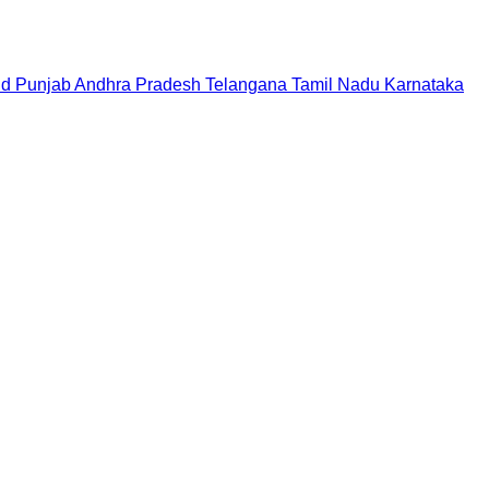
nd
Punjab
Andhra Pradesh
Telangana
Tamil Nadu
Karnataka