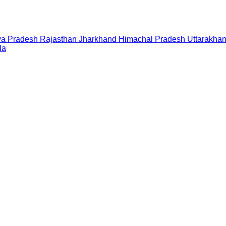
a Pradesh
Rajasthan
Jharkhand
Himachal Pradesh
Uttarakha
la