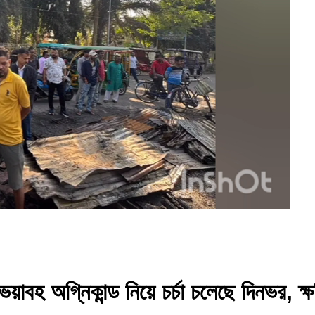
়াবহ অগ্নিকান্ড নিয়ে চর্চা চলেছে দিনভর, ক্