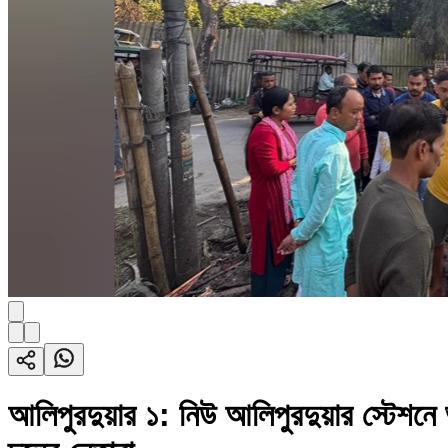
আলিপুরদুয়ার ১: নিউ আলিপুরদুয়ার স্টেশনে ভয