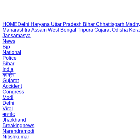
HOME
Delhi
Haryana
Uttar Pradesh
Bihar
Chhattisgarh
Madhy
Maharashtra
Assam
West Bengal
Tripura
Gujarat
Odisha
Kera
Jansamasya
News
Bjp
National
Police
Bihar
India
कांग्रेस
Gujarat
Accident
Congress
Modi
Delhi
Viral
मारपीट
Jharkhand
Breakingnews
Narendramodi
Nitishkumar