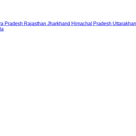
a Pradesh
Rajasthan
Jharkhand
Himachal Pradesh
Uttarakha
la