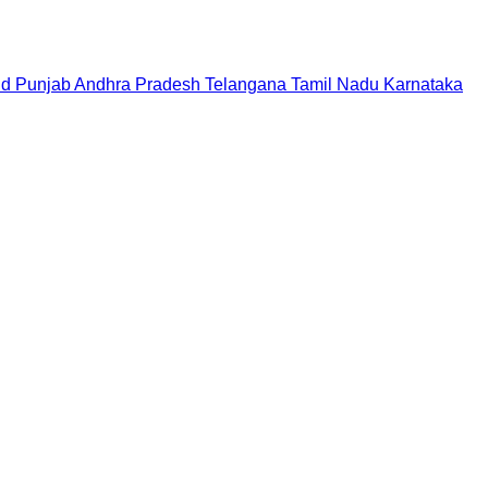
nd
Punjab
Andhra Pradesh
Telangana
Tamil Nadu
Karnataka