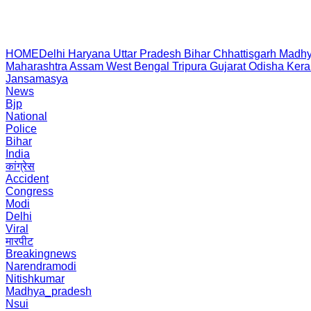
HOME
Delhi
Haryana
Uttar Pradesh
Bihar
Chhattisgarh
Madhy
Maharashtra
Assam
West Bengal
Tripura
Gujarat
Odisha
Kera
Jansamasya
News
Bjp
National
Police
Bihar
India
कांग्रेस
Accident
Congress
Modi
Delhi
Viral
मारपीट
Breakingnews
Narendramodi
Nitishkumar
Madhya_pradesh
Nsui