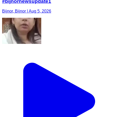
#bijnornewsupdate1
Bijnor, Bijnor | Aug 5, 2026