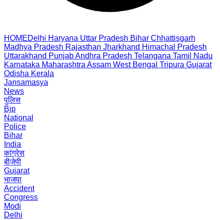
HOME
Delhi
Haryana
Uttar Pradesh
Bihar
Chhattisgarh
Madhya Pradesh
Rajasthan
Jharkhand
Himachal Pradesh
Uttarakhand
Punjab
Andhra Pradesh
Telangana
Tamil Nadu
Karnataka
Maharashtra
Assam
West Bengal
Tripura
Gujarat
Odisha
Kerala
Jansamasya
News
पुलिस
Bjp
National
Police
Bihar
India
कांग्रेस
बीजेपी
Gujarat
भाजपा
Accident
Congress
Modi
Delhi