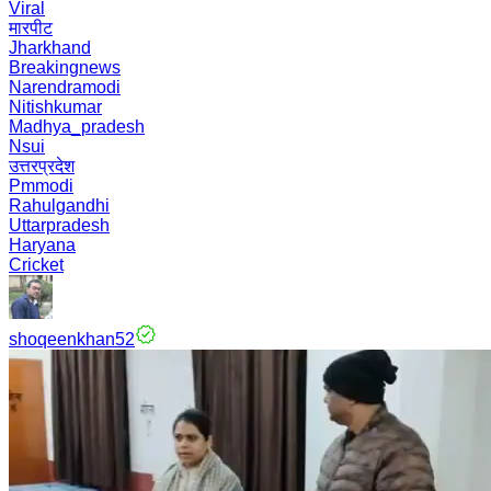
Viral
मारपीट
Jharkhand
Breakingnews
Narendramodi
Nitishkumar
Madhya_pradesh
Nsui
उत्तरप्रदेश
Pmmodi
Rahulgandhi
Uttarpradesh
Haryana
Cricket
shoqeenkhan52