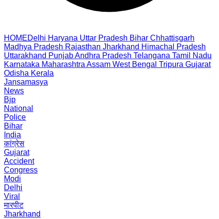
HOME
Delhi
Haryana
Uttar Pradesh
Bihar
Chhattisgarh
Madhya Pradesh
Rajasthan
Jharkhand
Himachal Pradesh
Uttarakhand
Punjab
Andhra Pradesh
Telangana
Tamil Nadu
Karnataka
Maharashtra
Assam
West Bengal
Tripura
Gujarat
Odisha
Kerala
Jansamasya
News
Bjp
National
Police
Bihar
India
कांग्रेस
Gujarat
Accident
Congress
Modi
Delhi
Viral
मारपीट
Jharkhand