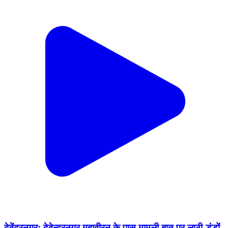
देवेंद्रनगर: देवेन्द्रनगर महावीरन के पास मामूली बात पर लाठी-डंडों