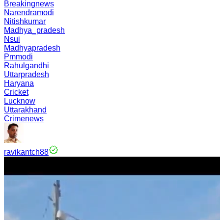
Breakingnews
Narendramodi
Nitishkumar
Madhya_pradesh
Nsui
Madhyapradesh
Pmmodi
Rahulgandhi
Uttarpradesh
Haryana
Cricket
Lucknow
Uttarakhand
Crimenews
ravikantch88