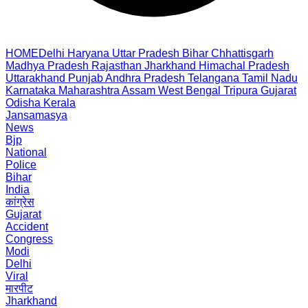
HOME
Delhi
Haryana
Uttar Pradesh
Bihar
Chhattisgarh
Madhya Pradesh
Rajasthan
Jharkhand
Himachal Pradesh
Uttarakhand
Punjab
Andhra Pradesh
Telangana
Tamil Nadu
Karnataka
Maharashtra
Assam
West Bengal
Tripura
Gujarat
Odisha
Kerala
Jansamasya
News
Bjp
National
Police
Bihar
India
कांग्रेस
Gujarat
Accident
Congress
Modi
Delhi
Viral
मारपीट
Jharkhand