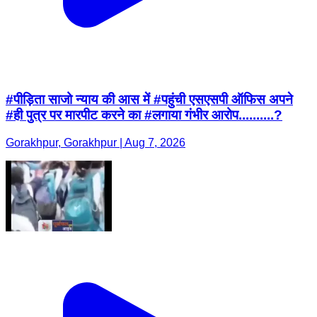
#पीड़िता साजो न्याय की आस में #पहुंची एसएसपी ऑफिस अपने
#ही पुत्र पर मारपीट करने का #लगाया गंभीर आरोप..........?
Gorakhpur, Gorakhpur | Aug 7, 2026