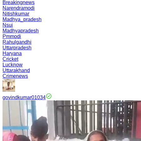
Breakingnews
Narendramodi
Nitishkumar
Madhya_pradesh
Nsui
Madhyapradesh
Pmmodi
Rahulgandhi
Uttarpradesh
Haryana
Cricket
Lucknow
Uttarakhand
Crimenews
govindkumar01034