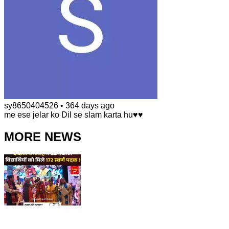
sy8650404526
•
364 days ago
me ese jelar ko Dil se slam karta hu♥️♥️
MORE NEWS