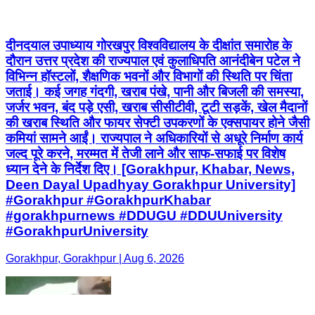
दीनदयाल उपाध्याय गोरखपुर विश्वविद्यालय के दीक्षांत समारोह के
दौरान उत्तर प्रदेश की राज्यपाल एवं कुलाधिपति आनंदीबेन पटेल ने
विभिन्न हॉस्टलों, शैक्षणिक भवनों और विभागों की स्थिति पर चिंता
जताई। कई जगह गंदगी, खराब पंखे, पानी और बिजली की समस्या,
जर्जर भवन, बंद पड़े एसी, खराब सीसीटीवी, टूटी सड़कें, खेल मैदानों
की खराब स्थिति और फायर सेफ्टी उपकरणों के एक्सपायर होने जैसी
कमियां सामने आईं। राज्यपाल ने अधिकारियों से अधूरे निर्माण कार्य
जल्द पूरे करने, मरम्मत में तेजी लाने और साफ-सफाई पर विशेष
ध्यान देने के निर्देश दिए। [Gorakhpur, Khabar, News,
Deen Dayal Upadhyay Gorakhpur University]
#Gorakhpur #GorakhpurKhabar
#gorakhpurnews #DDUGU #DDUUniversity
#GorakhpurUniversity
Gorakhpur, Gorakhpur | Aug 6, 2026