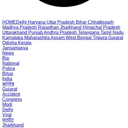
HOME
Delhi
Haryana
Uttar Pradesh
Bihar
Chhattisgarh
Madhya Pradesh
Rajasthan
Jharkhand
Himachal Pradesh
Uttarakhand
Punjab
Andhra Pradesh
Telangana
Tamil Nadu
Karnataka
Maharashtra
Assam
West Bengal
Tripura
Gujarat
Odisha
Kerala
Jansamasya
News
Bjp
National
Police
Bihar
India
कांग्रेस
Gujarat
Accident
Congress
Modi
Delhi
Viral
मारपीट
Jharkhand