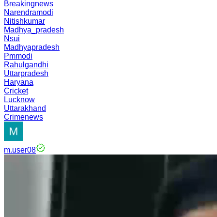
Breakingnews
Narendramodi
Nitishkumar
Madhya_pradesh
Nsui
Madhyapradesh
Pmmodi
Rahulgandhi
Uttarpradesh
Haryana
Cricket
Lucknow
Uttarakhand
Crimenews
m.user08