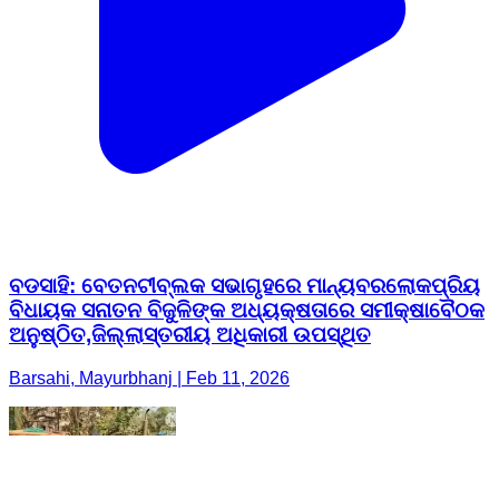
ବଡସାହି: ବେତନଟୀବ୍ଲକ ସଭାଗୃହରେ ମାନ୍ୟବରଲୋକପ୍ରିୟ
ବିଧାୟକ ସନାତନ ବିଜୁଳିଙ୍କ ଅଧ୍ୟକ୍ଷତାରେ ସମୀକ୍ଷାବୈଠକ
ଅନୁଷ୍ଠିତ,ଜିଲ୍ଲାସ୍ତରୀୟ ଅଧିକାରୀ ଉପସ୍ଥିତ
Barsahi, Mayurbhanj | Feb 11, 2026