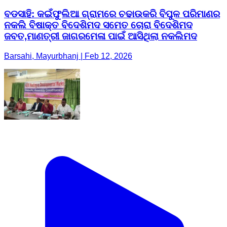
ବଡସାହି: କଇଁଫୁଲିଆ ଗ୍ରାମରେ ଚଢାଉକରି ବିପୁଳ ପରିମାଣର
ନକଲି ବିଷାକ୍ତ ବିଦେଶିମଦ ସମେତ ଚୋରା ବିଦେଶିମଦ
ଜବତ,ମାଣତ୍ରୀ ଜାଗରମେଳା ପାଇଁ ଆସିଥିଲା ନକଲିମଦ
Barsahi, Mayurbhanj | Feb 12, 2026