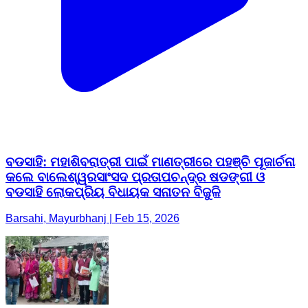
ବଡସାହି: ମହାଶିବରାତ୍ରୀ ପାଇଁ ମାଣତ୍ରୀରେ ପହଞ୍ଚି ପୂଜାର୍ଚନା
କଲେ ବାଲେଶ୍ୱରସାଂସଦ ପ୍ରତାପଚନ୍ଦ୍ର ଷଡଙ୍ଗୀ ଓ
ବଡସାହି ଲୋକପ୍ରିୟ ବିଧାୟକ ସନାତନ ବିଜୁଳି
Barsahi, Mayurbhanj | Feb 15, 2026