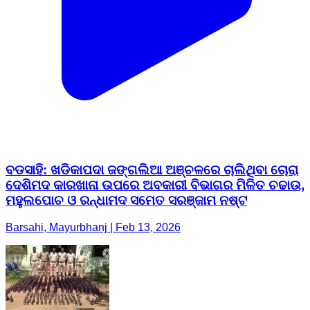
ବଡସାହି: ଖଡିକାପଦା ଜଙ୍ଗଲିଆ ଅଞ୍ଚଳରେ ଚାଲିଥିବା ଚୋରା
ଦେଶିମଦ କାରଖାନା ଉପରେ ଅବକାରୀ ବିଭାଗର ମିଳିତ ଚଢାଉ,
ମହୁଲପୋଚ ଓ ରନ୍ଧାମଦ ସମେତ ସରଞ୍ଜାମ ନଷ୍ଟ
Barsahi, Mayurbhanj | Feb 13, 2026