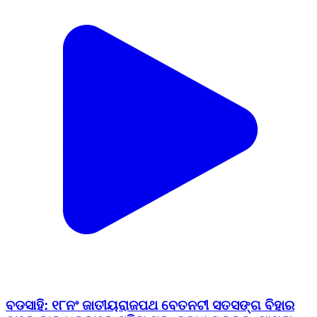
ବଡସାହି: ୧୮ନଂ ଜାତୀୟରାଜପଥ ବେତନଟୀ ସତସଙ୍ଗ ବିହାର