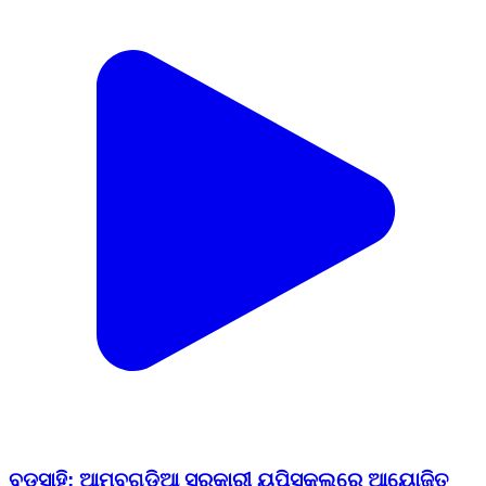
ବଡସାହି: ଆମ୍ବଗଡିଆ ସରକାରୀ ୟୁପିସ୍କୁଲରେ ଆୟୋଜିତ