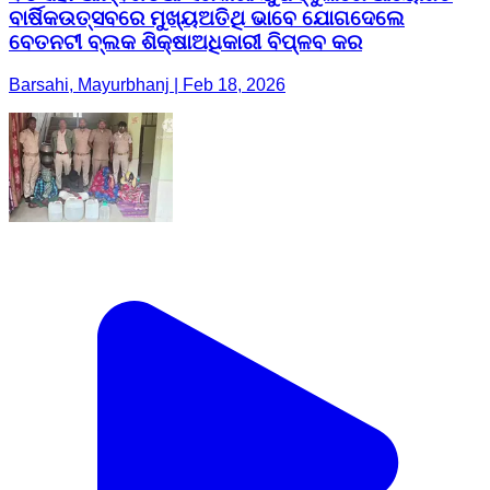
ବାର୍ଷିକଉତ୍ସବରେ ମୁଖ୍ୟଅତିଥି ଭାବେ ଯୋଗଦେଲେ
ବେତନଟୀ ବ୍ଲକ ଶିକ୍ଷାଅଧିକାରୀ ବିପ୍ଳବ କର
Barsahi, Mayurbhanj | Feb 18, 2026