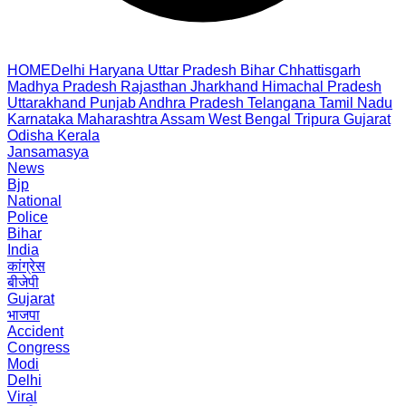
HOME
Delhi
Haryana
Uttar Pradesh
Bihar
Chhattisgarh
Madhya Pradesh
Rajasthan
Jharkhand
Himachal Pradesh
Uttarakhand
Punjab
Andhra Pradesh
Telangana
Tamil Nadu
Karnataka
Maharashtra
Assam
West Bengal
Tripura
Gujarat
Odisha
Kerala
Jansamasya
News
Bjp
National
Police
Bihar
India
कांग्रेस
बीजेपी
Gujarat
भाजपा
Accident
Congress
Modi
Delhi
Viral