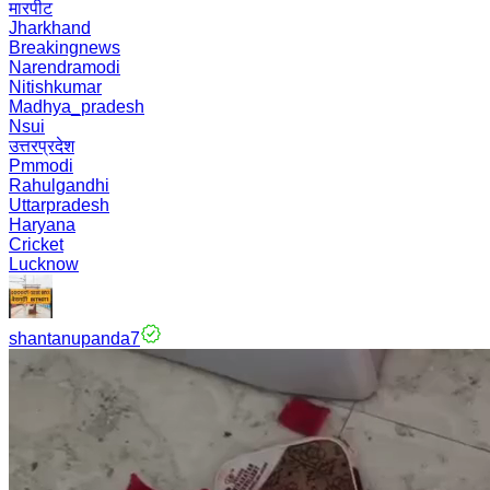
मारपीट
Jharkhand
Breakingnews
Narendramodi
Nitishkumar
Madhya_pradesh
Nsui
उत्तरप्रदेश
Pmmodi
Rahulgandhi
Uttarpradesh
Haryana
Cricket
Lucknow
shantanupanda7