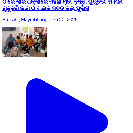
ଠାରେ କାର ଧକ୍କାରେ ମହିଳା ମୃତ, ବୃଦ୍ଧା ଗୁରୁତର, ମାମଲା
ରୁଜୁକରି କାର ଓ ବାଇକ ଜବତ କଲା ପୁଲିସ
Barsahi, Mayurbhanj | Feb 20, 2026