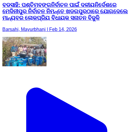
ବଡସାହି: ପଶ୍ଚିମବଙ୍ଗନିର୍ବାଚନ ପାଇଁ ଦଳୀୟନିର୍ଦେଶରେ
ମେଦିନୀପୁର ନିର୍ବାଚନ ନିମନ୍ତେ ଖଡଗପୁରଠାରେ ଯୋଗଦେଲେ
ମାନ୍ୟବର ଲୋକପ୍ରିୟ ବିଧାୟକ ସନାତନ ବିଜୁଳି
Barsahi, Mayurbhanj | Feb 14, 2026