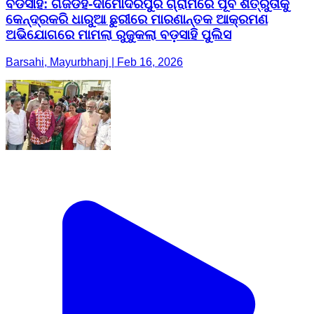
ବଡସାହି: ଗଜଡିହି-ଦାମୋଦରପୁର ଗ୍ରାମରେ ପୂର୍ବ ଶତ୍ରୁତାକୁ
କେନ୍ଦ୍ରକରି ଧାରୁଆ ଛୁରୀରେ ମାରଣାନ୍ତକ ଆକ୍ରମଣ
ଅଭିଯୋଗରେ ମାମଲା ରୁଜୁକଲା ବଡ଼ସାହି ପୁଲିସ
Barsahi, Mayurbhanj | Feb 16, 2026