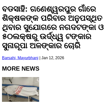
ବଡସାହି: ଗଣେଶ୍ୱରପୁର ଗାଁରେ
ଶିକ୍ଷକଙ୍କ ପରିବାର ଅନୁପସ୍ଥିତ
ଥିବାର ସୁଯୋଗରେ ନଗଦଟଙ୍କା ଓ
୫୦ଲକ୍ଷରୁ ଉର୍ଦ୍ଧ୍ୱ ଟଙ୍କାର
ସୁନାରୂପା ଅଳଙ୍କାର ଚୋରି
Barsahi, Mayurbhanj
|
Jan 12, 2026
MORE NEWS