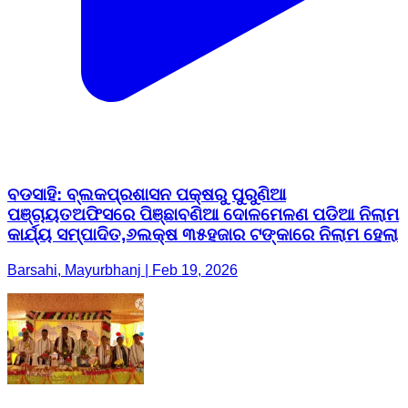
ବଡସାହି: ବ୍ଲକପ୍ରଶାସନ ପକ୍ଷରୁ ପୁରୁଣିଆ
ପଞ୍ଚାୟତଅଫିସରେ ପିଞ୍ଛାବଣିଆ ଦୋଳମେଳଣ ପଡିଆ ନିଲାମ
କାର୍ଯ୍ୟ ସମ୍ପାଦିତ,୬ଲକ୍ଷ ୩୫ହଜାର ଟଙ୍କାରେ ନିଲାମ ହେଲା
Barsahi, Mayurbhanj | Feb 19, 2026