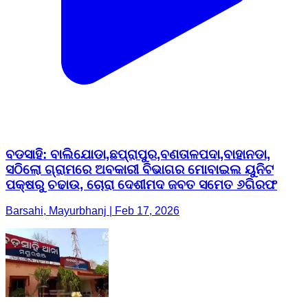
ବଡସାହି: ବାଲିଯୋଡା,ଛପ୍ରାପୁର,ବଣତାଳପଦା,ବାହାନଡା,
ସଠିଲୋ ଗ୍ରାମରେ ଅବକାରୀ ବିଭାଗର ମୋବାଇଲ ୟୁନିଟ
ପକ୍ଷରୁ ଚଢାଉ, ଚୋରା ଦେଶୀମଦ ଜବତ ସମେତ ୬ଗିରଫ
Barsahi, Mayurbhanj | Feb 17, 2026