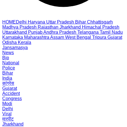
HOME
Delhi
Haryana
Uttar Pradesh
Bihar
Chhattisgarh
Madhya Pradesh
Rajasthan
Jharkhand
Himachal Pradesh
Uttarakhand
Punjab
Andhra Pradesh
Telangana
Tamil Nadu
Karnataka
Maharashtra
Assam
West Bengal
Tripura
Gujarat
Odisha
Kerala
Jansamasya
News
Bjp
National
Police
Bihar
India
कांग्रेस
Gujarat
Accident
Congress
Modi
Delhi
Viral
मारपीट
Jharkhand