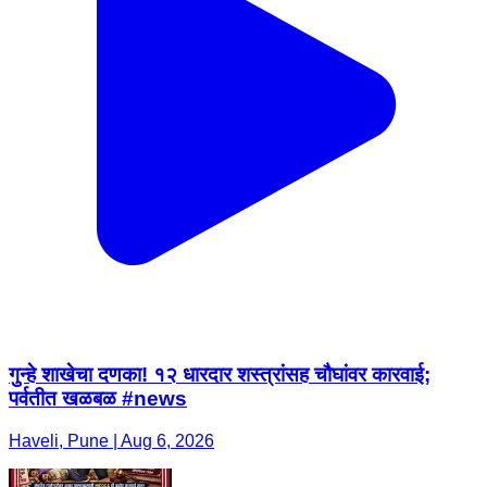
गुन्हे शाखेचा दणका! १२ धारदार शस्त्रांसह चौघांवर कारवाई;
पर्वतीत खळबळ #news
Haveli, Pune | Aug 6, 2026