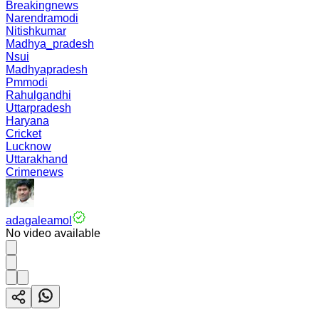
Breakingnews
Narendramodi
Nitishkumar
Madhya_pradesh
Nsui
Madhyapradesh
Pmmodi
Rahulgandhi
Uttarpradesh
Haryana
Cricket
Lucknow
Uttarakhand
Crimenews
adagaleamol
No video available