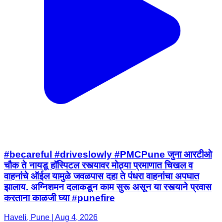
#becareful #driveslowly #PMCPune जुना आरटीओ
चौक ते नायडू हॉस्पिटल रस्त्यावर मोठ्या प्रमाणात चिखल व
वाहनांचे ऑईल यामुळे जवळपास दहा ते पंधरा वाहनांचा अपघात
झालाय. अग्निशमन दलाकडून काम सुरू असून या रस्त्याने प्रवास
करताना काळजी घ्या #punefire
Haveli, Pune | Aug 4, 2026