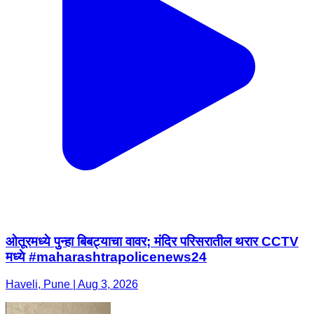
ओतूरमध्ये पुन्हा बिबट्याचा वावर; मंदिर परिसरातील थरार CCTV
मध्ये #maharashtrapolicenews24
Haveli, Pune | Aug 3, 2026