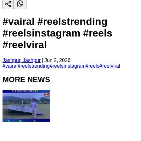
#vairal #reelstrending
#reelsinstagram #reels
#reelviral
Jashpur, Jashpur
|
Jun 2, 2026
#
vairal
#
reelstrending
#
reelsinstagram
#
reels
#
reelviral
MORE NEWS