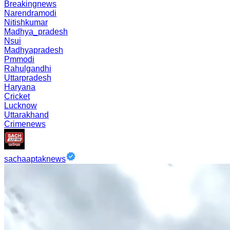
Breakingnews
Narendramodi
Nitishkumar
Madhya_pradesh
Nsui
Madhyapradesh
Pmmodi
Rahulgandhi
Uttarpradesh
Haryana
Cricket
Lucknow
Uttarakhand
Crimenews
sachaaptaknews