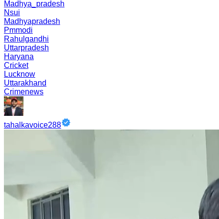
Madhya_pradesh
Nsui
Madhyapradesh
Pmmodi
Rahulgandhi
Uttarpradesh
Haryana
Cricket
Lucknow
Uttarakhand
Crimenews
tahalkavoice288