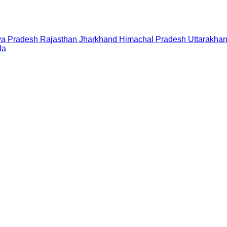
a Pradesh
Rajasthan
Jharkhand
Himachal Pradesh
Uttarakha
la