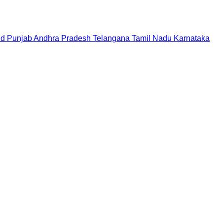
nd
Punjab
Andhra Pradesh
Telangana
Tamil Nadu
Karnataka