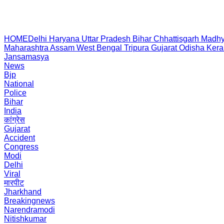
HOME
Delhi
Haryana
Uttar Pradesh
Bihar
Chhattisgarh
Madhy
Maharashtra
Assam
West Bengal
Tripura
Gujarat
Odisha
Kera
Jansamasya
News
Bjp
National
Police
Bihar
India
कांग्रेस
Gujarat
Accident
Congress
Modi
Delhi
Viral
मारपीट
Jharkhand
Breakingnews
Narendramodi
Nitishkumar