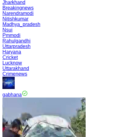
Jharkhand
Breakingnews
Narendramodi
Nitishkumar
Madhya_pradesh
Nsui
Pmmodi
Rahulgandhi
Uttarpradesh
Haryana
Cricket
Lucknow
Uttarakhand
Crimenews
gabhana