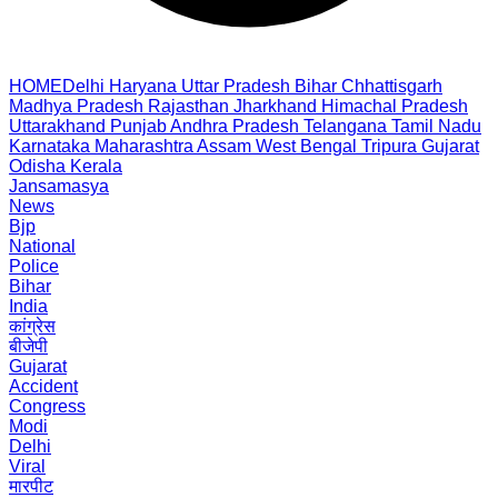
HOME
Delhi
Haryana
Uttar Pradesh
Bihar
Chhattisgarh
Madhya Pradesh
Rajasthan
Jharkhand
Himachal Pradesh
Uttarakhand
Punjab
Andhra Pradesh
Telangana
Tamil Nadu
Karnataka
Maharashtra
Assam
West Bengal
Tripura
Gujarat
Odisha
Kerala
Jansamasya
News
Bjp
National
Police
Bihar
India
कांग्रेस
बीजेपी
Gujarat
Accident
Congress
Modi
Delhi
Viral
मारपीट