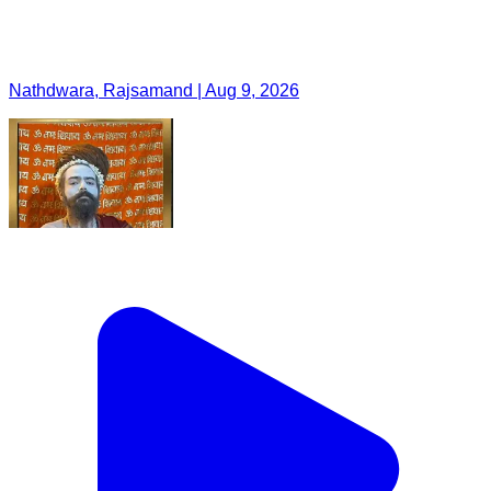
Nathdwara, Rajsamand | Aug 9, 2026