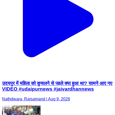
उदयपुर में महिला को कुचलने से पहले क्या हुआ था? सामने आए नए
VIDEO #udaipurnews #jaivardhannews
Nathdwara, Rajsamand | Aug 9, 2026