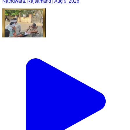
Nathdwara, Rajsamand | Aug 9, 2026