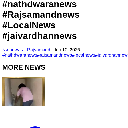
#nathdwaranews
#Rajsamandnews
#LocalNews
#jaivardhannews
Nathdwara, Rajsamand
|
Jun 10, 2026
#
nathdwaranews
#
rajsamandnews
#
localnews
#
jaivardhannew
MORE NEWS