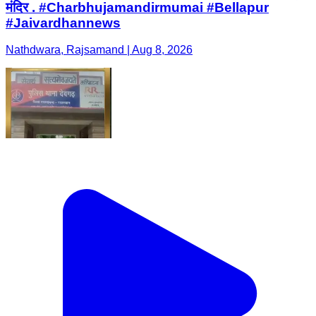
मंदिर . #Charbhujamandirmumai #Bellapur
#Jaivardhannews
Nathdwara, Rajsamand | Aug 8, 2026