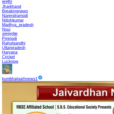
मारपीट
Jharkhand
Breakingnews
Narendramodi
Nitishkumar
Madhya_pradesh
Nsui
उत्तरप्रदेश
Pmmodi
Rahulgandhi
Uttarpradesh
Haryana
Cricket
Lucknow
kumbhalgarhnews1