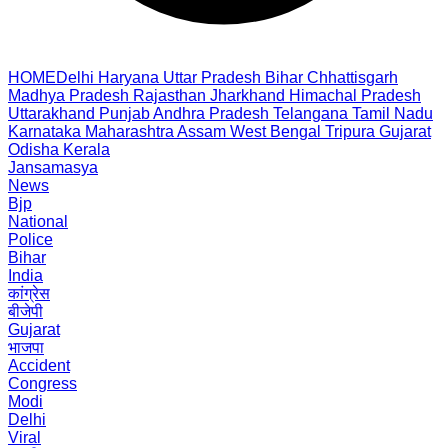
HOME
Delhi
Haryana
Uttar Pradesh
Bihar
Chhattisgarh
Madhya Pradesh
Rajasthan
Jharkhand
Himachal Pradesh
Uttarakhand
Punjab
Andhra Pradesh
Telangana
Tamil Nadu
Karnataka
Maharashtra
Assam
West Bengal
Tripura
Gujarat
Odisha
Kerala
Jansamasya
News
Bjp
National
Police
Bihar
India
कांग्रेस
बीजेपी
Gujarat
भाजपा
Accident
Congress
Modi
Delhi
Viral