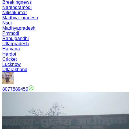
Breakingnews
Narendramodi
Nitishkumar
Madhya_pradesh
Nsui
Madhyapradesh
Pmmodi
Rahulgandhi
Uttarpradesh
Haryana
Hardoi
Cricket
Lucknow
Uttarakhand
8077589450