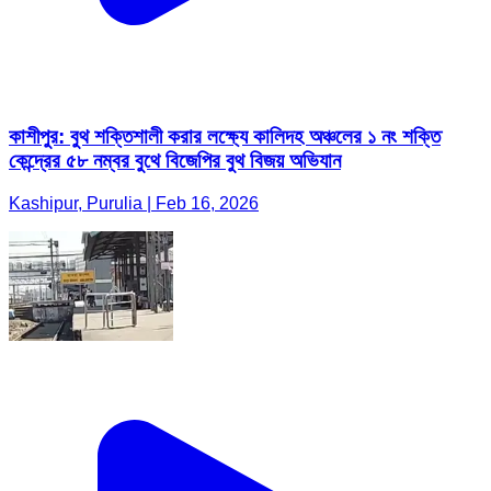
কাশীপুর: বুথ শক্তিশালী করার লক্ষ্যে কালিদহ অঞ্চলের ১ নং শক্তি
কেন্দ্রের ৫৮ নম্বর বুথে বিজেপির বুথ বিজয় অভিযান
Kashipur, Purulia | Feb 16, 2026