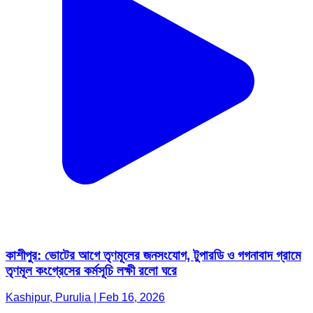
কাশীপুর: ভোটের আগে তৃণমূলের জনসংযোগ, টুপারডি ও গগনাবাদ গ্রামে
তৃণমূল কংগ্রেসের কর্মসূচি লক্ষী রলো ঘরে
Kashipur, Purulia | Feb 16, 2026