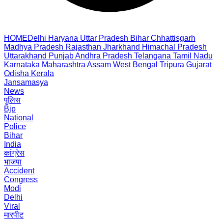
HOME
Delhi
Haryana
Uttar Pradesh
Bihar
Chhattisgarh
Madhya Pradesh
Rajasthan
Jharkhand
Himachal Pradesh
Uttarakhand
Punjab
Andhra Pradesh
Telangana
Tamil Nadu
Karnataka
Maharashtra
Assam
West Bengal
Tripura
Gujarat
Odisha
Kerala
Jansamasya
News
पुलिस
Bjp
National
Police
Bihar
India
कांग्रेस
भाजपा
Accident
Congress
Modi
Delhi
Viral
मारपीट