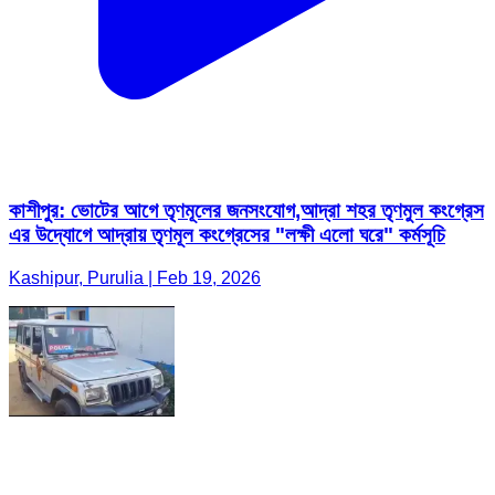
কাশীপুর: ভোটের আগে তৃণমূলের জনসংযোগ,আদ্রা শহর তৃণমুল কংগ্রেস
এর উদ্যোগে আদ্রায় তৃণমূল কংগ্রেসের "লক্ষী এলো ঘরে" কর্মসূচি
Kashipur, Purulia | Feb 19, 2026