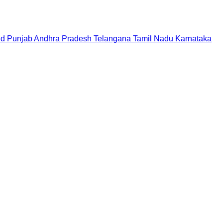
nd
Punjab
Andhra Pradesh
Telangana
Tamil Nadu
Karnataka