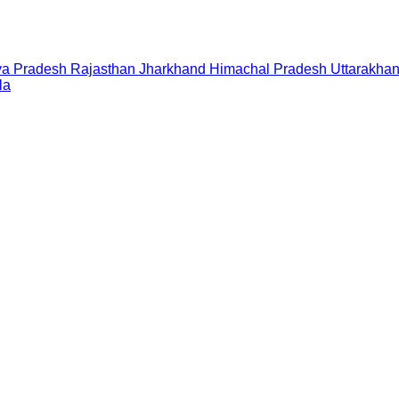
a Pradesh
Rajasthan
Jharkhand
Himachal Pradesh
Uttarakha
la