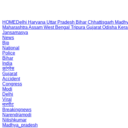
HOME
Delhi
Haryana
Uttar Pradesh
Bihar
Chhattisgarh
Madhy
Maharashtra
Assam
West Bengal
Tripura
Gujarat
Odisha
Kera
Jansamasya
News
Bjp
National
Police
Bihar
India
कांग्रेस
Gujarat
Accident
Congress
Modi
Delhi
Viral
मारपीट
Breakingnews
Narendramodi
Nitishkumar
Madhya_pradesh