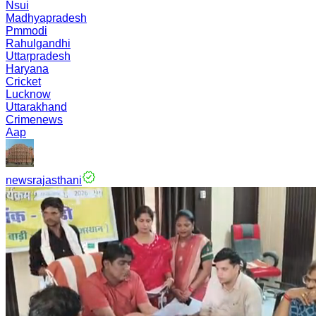
Nsui
Madhyapradesh
Pmmodi
Rahulgandhi
Uttarpradesh
Haryana
Cricket
Lucknow
Uttarakhand
Crimenews
Aap
newsrajasthani