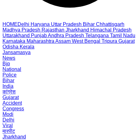
HOME
Delhi
Haryana
Uttar Pradesh
Bihar
Chhattisgarh
Madhya Pradesh
Rajasthan
Jharkhand
Himachal Pradesh
Uttarakhand
Punjab
Andhra Pradesh
Telangana
Tamil Nadu
Karnataka
Maharashtra
Assam
West Bengal
Tripura
Gujarat
Odisha
Kerala
Jansamasya
News
Bjp
National
Police
Bihar
India
कांग्रेस
Gujarat
Accident
Congress
Modi
Delhi
Viral
मारपीट
Jharkhand