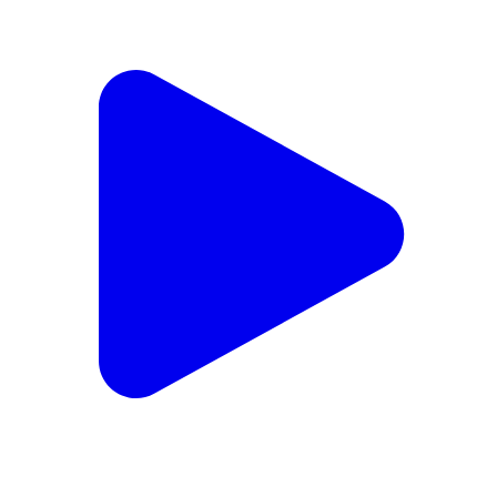
उदयपुरा: समर्पण वेलफेयर सोसाइटी ने शिवम क्रिकेट क्लब के पूर्व
खिलाड़ियों को सम्मानित किया, भारत-पाकिस्तान का मैच देखा
Udaipura, Raisen | Feb 15, 2026