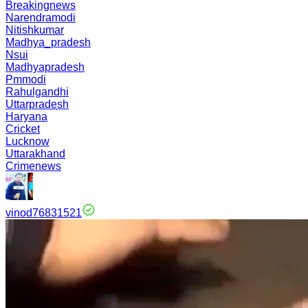
Breakingnews
Narendramodi
Nitishkumar
Madhya_pradesh
Nsui
Madhyapradesh
Pmmodi
Rahulgandhi
Uttarpradesh
Haryana
Cricket
Lucknow
Uttarakhand
Crimenews
vinod76831521