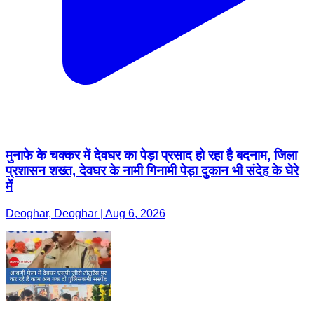
मुनाफे के चक्कर में देवघर का पेड़ा प्रसाद हो रहा है बदनाम, जिला
प्रशासन शख्त, देवघर के नामी गिनामी पेड़ा दुकान भी संदेह के घेरे
में
Deoghar, Deoghar | Aug 6, 2026