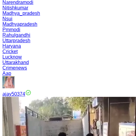
Narendramodi
Nitishkumar
Madhya_pradesh
Nsui
Madhyapradesh
Pmmodi
Rahulgandhi
Uttarpradesh
Haryana
Cricket
Lucknow
Uttarakhand
Crimenews
Aap
ajay50374