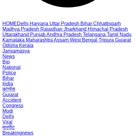
HOME
Delhi
Haryana
Uttar Pradesh
Bihar
Chhattisgarh
Madhya Pradesh
Rajasthan
Jharkhand
Himachal Pradesh
Uttarakhand
Punjab
Andhra Pradesh
Telangana
Tamil Nadu
Karnataka
Maharashtra
Assam
West Bengal
Tripura
Gujarat
Odisha
Kerala
Jansamasya
News
Bjp
National
Police
Bihar
India
कांग्रेस
Gujarat
Accident
Congress
Modi
Delhi
Viral
मारपीट
Breakingnews