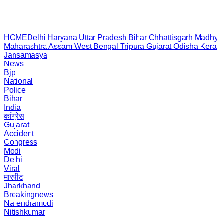
HOME
Delhi
Haryana
Uttar Pradesh
Bihar
Chhattisgarh
Madhy
Maharashtra
Assam
West Bengal
Tripura
Gujarat
Odisha
Kera
Jansamasya
News
Bjp
National
Police
Bihar
India
कांग्रेस
Gujarat
Accident
Congress
Modi
Delhi
Viral
मारपीट
Jharkhand
Breakingnews
Narendramodi
Nitishkumar