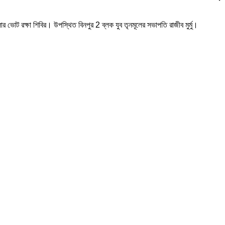
 ভোট রক্ষা শিবির। উপস্থিত বিনপুর 2 ব্লক যুব তৃনমূলের সভাপতি রাজীব মুর্মু।