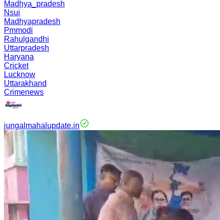
Madhya_pradesh
Nsui
Madhyapradesh
Pmmodi
Rahulgandhi
Uttarpradesh
Haryana
Cricket
Lucknow
Uttarakhand
Crimenews
jungalmahalupdate.in