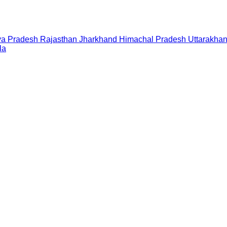
a Pradesh
Rajasthan
Jharkhand
Himachal Pradesh
Uttarakha
la