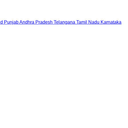
nd
Punjab
Andhra Pradesh
Telangana
Tamil Nadu
Karnataka