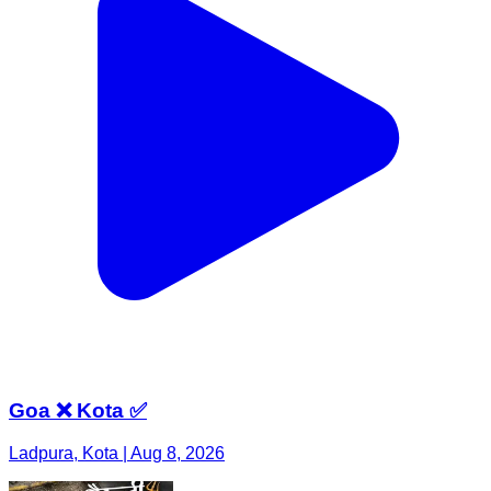
Goa ❌ Kota ✅
Ladpura, Kota | Aug 8, 2026