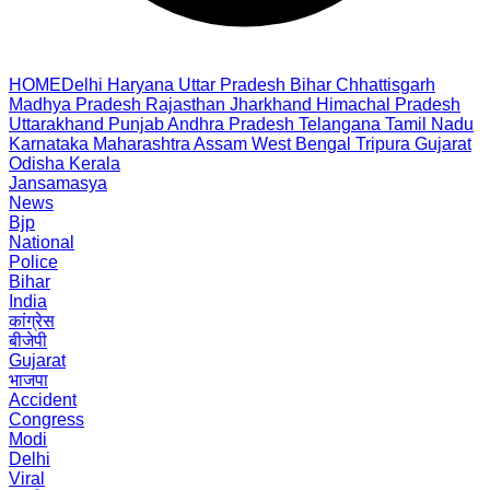
HOME
Delhi
Haryana
Uttar Pradesh
Bihar
Chhattisgarh
Madhya Pradesh
Rajasthan
Jharkhand
Himachal Pradesh
Uttarakhand
Punjab
Andhra Pradesh
Telangana
Tamil Nadu
Karnataka
Maharashtra
Assam
West Bengal
Tripura
Gujarat
Odisha
Kerala
Jansamasya
News
Bjp
National
Police
Bihar
India
कांग्रेस
बीजेपी
Gujarat
भाजपा
Accident
Congress
Modi
Delhi
Viral