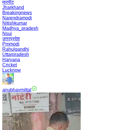
मारपीट
Jharkhand
Breakingnews
Narendramodi
Nitishkumar
Madhya_pradesh
Nsui
उत्तरप्रदेश
Pmmodi
Rahulgandhi
Uttarpradesh
Haryana
Cricket
Lucknow
anubhavmittal