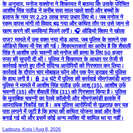
के अनुसार, मनोज सक्सेना ने शिकायत में बताया कि उसके परिचित
आशीष सिंह राठौड़ ने करीब सवा साल पहले शादी और बच्चों के
इलाज के नाम पर 2.29 लाख रुपए उधार लिए थे। जब मनोज ने
रकम वापस मांगी तो विवाद बढ़ गया और कथित तौर पर उसे जान से
खत्म करने की धमकियां मिलने लगीं। 🎧 ऑडियो क्लिप ने खोला
राज? मामले में उस वक्त नया मोड़ आया, जब पुलिस के सामने एक
ऑडियो क्लिप भी पेश की गई। शिकायतकर्ता का आरोप है कि शैवाली
सिंह ने आशीष उर्फ चवन्नी को मनोज की हत्या के लिए 50 हजार
रुपए की सुपारी दी थी। पुलिस ने शिकायत के आधार पर तेजी से
कार्रवाई करते हुए तीनों संदिग्ध आरोपियों को गिरफ्तार कर लिया।
कार्रवाई के दौरान चार मोबाइल फोन और एक पेन ड्राइव भी पुलिस
के हाथ लगी है। 👮 24 घंटे में पुलिस की कार्रवाई भीमगंजमंडी थाना
पुलिस ने मामले में आशीष सिंह राठौड़ उर्फ आशू (35), आशीष उर्फ
चवन्नी (35) और शैवाली सिंह (31) को गिरफ्तार किया है। पुलिस
के मुताबिक चवन्नी का रेलवे कॉलोनी और भीमगंजमंडी इलाके में
आपराधिक रिकॉर्ड रहा है। अब पुलिस आरोपियों से पूछताछ कर यह
पता लगाने में जुटी है कि हत्या की कथित योजना कहां और कैसे
बनाई गई थी और इसमें कोई अन्य व्यक्ति भी शामिल था या नहीं।
Ladpura, Kota | Aug 8, 2026