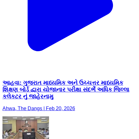
આહવા: ગુજરાત માધ્યમિક અને ઉચ્ચત્તર માધ્યમિક
શિક્ષણ બોર્ડ દ્વારા યોજાનાર પરીક્ષા સંદર્ભે અધિક જિલ્લા
કલેકટર નું જાહેરનામુ
Ahwa, The Dangs | Feb 20, 2026