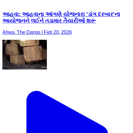
આહવા: આહવાના આંગણે યોજનારા 'ડાંગ દરબાર'ના
આયોજનને લઈને તડામાર તૈયારીઓ શરૂ
Ahwa, The Dangs | Feb 20, 2026