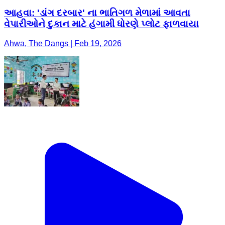
આહવા: 'ડાંગ દરબાર' ના ભાતિગળ મેળામાં આવતા
વેપારીઓને દુકાન માટે હંગામી ધોરણે પ્લોટ ફાળવાયા
Ahwa, The Dangs | Feb 19, 2026