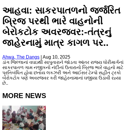
આહવા: સાકરપાતળનો જર્જરિત
બ્રિજ પરથી ભારે વાહનોની
બેરોકટોક અવરજવર:-તંત્રનું
જાહેરનામું માત્ર કાગળ પર..
Ahwa, The Dangs
|
Aug 10, 2025
ડાંગ જિલ્લાનાં વઘઇથી સાપુતારાને જોડતા આંતર રાજય ધોરીમાર્ગનાં
સાકરપાતળ ગામ નજીકનો નંદીનાં ઉતારાનો બ્રિજ ભારે વાહનો માટે
પ્રતિબંધિત હોવા છતાંય લકઝરી અને આઈસર ટેમ્પો સહીત ટ્રકો
બેરોકટોક પણે અવરજવર કરી જાહેરનામાનાં ઘજીયા ઉડાવી રહ્યા
છે..
MORE NEWS