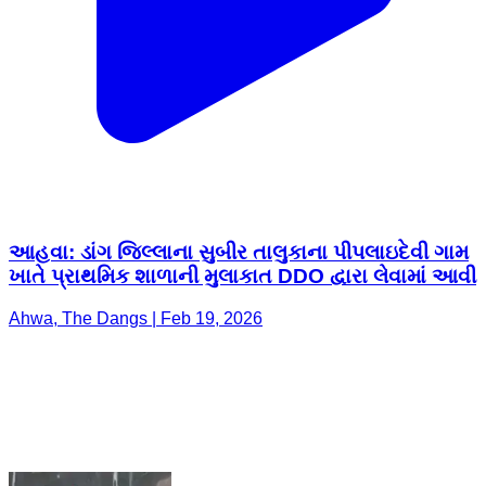
આહવા: ડાંગ જિલ્લાના સુબીર તાલુકાના પીપલાઇદેવી ગામ
ખાતે પ્રાથમિક શાળાની મુલાકાત DDO દ્વારા લેવામાં આવી
Ahwa, The Dangs | Feb 19, 2026