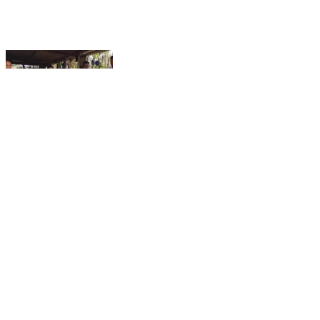
આહવા: ગુજરાત પ્રાકૃતિક કૃષિ વિકાસ બોર્ડ દ્વારા ડાંગના
પીપલઘોડી ગામમાં પ્રાકૃતિક કૃષિની તાલીમ યોજાઇ