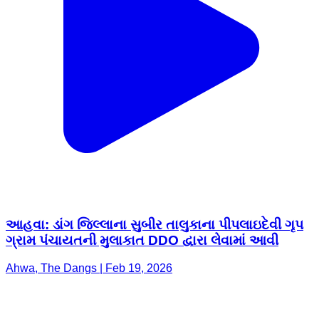
આહવા: ડાંગ જિલ્લાના સુબીર તાલુકાના પીપલાઇદેવી ગૃપ
ગ્રામ પંચાયતની મુલાકાત DDO દ્વારા લેવામાં આવી
Ahwa, The Dangs | Feb 19, 2026