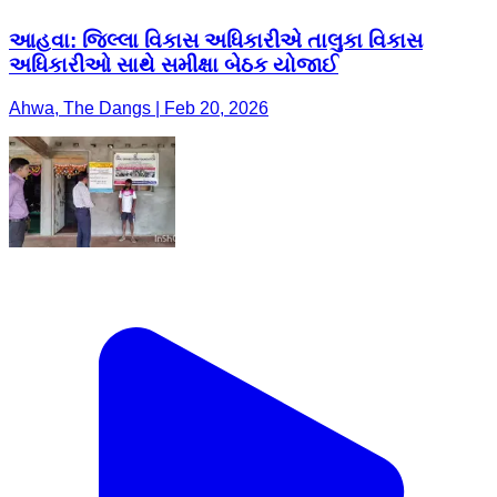
આહવા: જિલ્લા વિકાસ અધિકારીએ તાલુકા વિકાસ
અધિકારીઓ સાથે સમીક્ષા બેઠક યોજાઈ
Ahwa, The Dangs | Feb 20, 2026