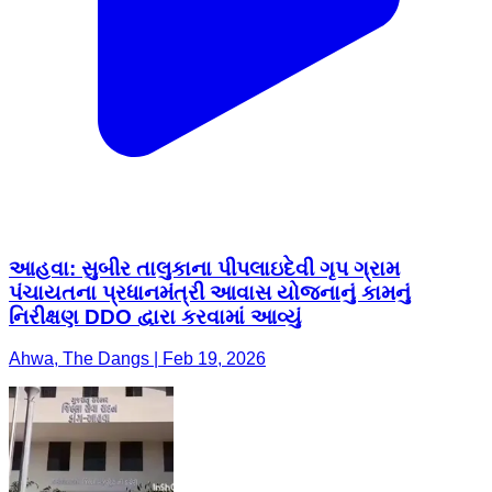
આહવા: સુબીર તાલુકાના પીપલાઇદેવી ગૃપ ગ્રામ
પંચાયતના પ્રધાનમંત્રી આવાસ યોજનાનું કામનું
નિરીક્ષણ DDO દ્વારા કરવામાં આવ્યું
Ahwa, The Dangs | Feb 19, 2026