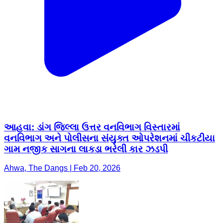
આહવા: ડાંગ જિલ્લા ઉત્તર વનવિભાગ વિસ્તારમાં
વનવિભાગ અને પોલીસના સંયુક્ત ઓપરેશનમાં ચીકટીયા
ગામ નજીક સાગના લાકડા ભરેલી કાર ઝડપી
Ahwa, The Dangs | Feb 20, 2026