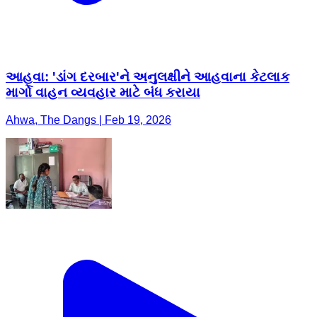
માર્ગો વાહન વ્યવહાર માટે બંધ કરાયા
Ahwa, The Dangs | Feb 19, 2026