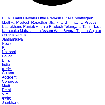
HOME
Delhi
Haryana
Uttar Pradesh
Bihar
Chhattisgarh
Madhya Pradesh
Rajasthan
Jharkhand
Himachal Pradesh
Uttarakhand
Punjab
Andhra Pradesh
Telangana
Tamil Nadu
Karnataka
Maharashtra
Assam
West Bengal
Tripura
Gujarat
Odisha
Kerala
Jansamasya
News
Bjp
National
Police
Bihar
India
कांग्रेस
Gujarat
Accident
Congress
Modi
Delhi
Viral
मारपीट
Jharkhand