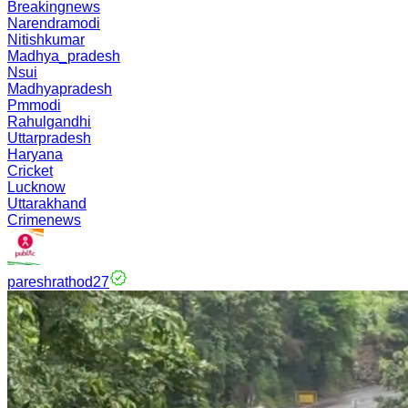
Breakingnews
Narendramodi
Nitishkumar
Madhya_pradesh
Nsui
Madhyapradesh
Pmmodi
Rahulgandhi
Uttarpradesh
Haryana
Cricket
Lucknow
Uttarakhand
Crimenews
pareshrathod27