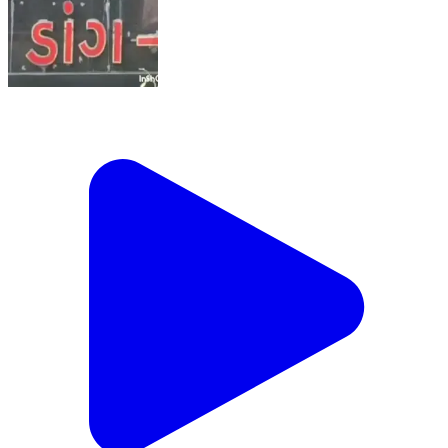
આહવા: 'ડાંગ દરબાર'ને અનુલક્ષીને આહવાના કેટલાક