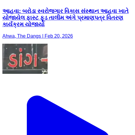
આહવા: બરોડા સ્વરોજગાર વિકાસ સંસ્થાન આહવા ખાતે
યોજાયેલ ફાસ્ટ ફૂડ તાલીમ અંગે પ્રમાણપત્ર વિતરણ
કાર્યક્રમ યોજાયો
Ahwa, The Dangs | Feb 20, 2026