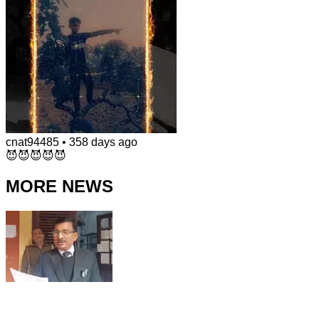
cnat94485
•
358 days ago
😈😈😈😈😈
MORE NEWS