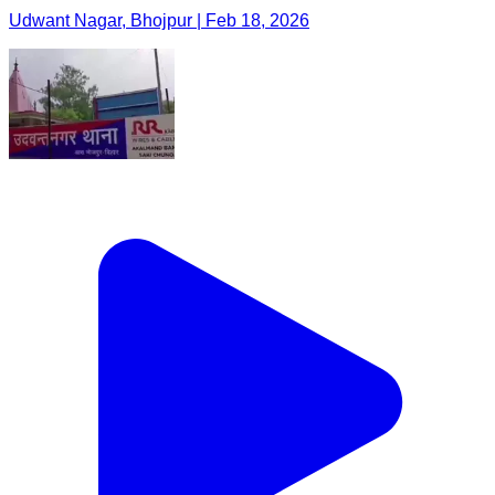
Udwant Nagar, Bhojpur | Feb 18, 2026