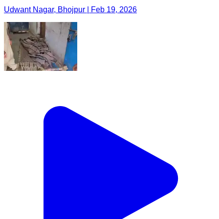
Udwant Nagar, Bhojpur | Feb 19, 2026