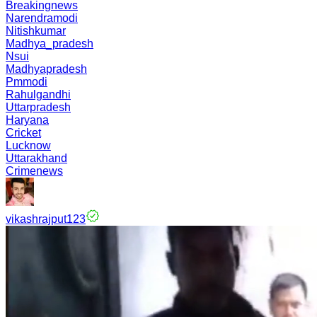
Breakingnews
Narendramodi
Nitishkumar
Madhya_pradesh
Nsui
Madhyapradesh
Pmmodi
Rahulgandhi
Uttarpradesh
Haryana
Cricket
Lucknow
Uttarakhand
Crimenews
vikashrajput123