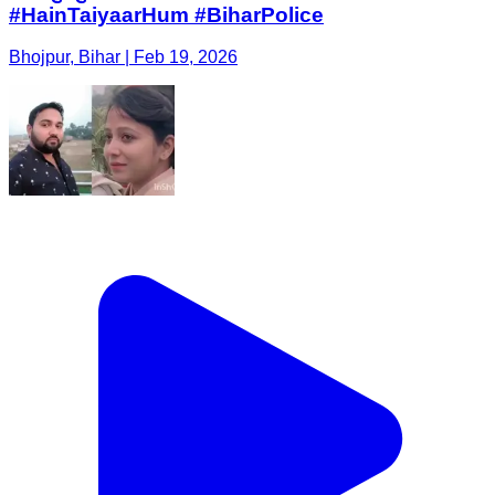
#HainTaiyaarHum #BiharPolice
Bhojpur, Bihar | Feb 19, 2026