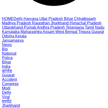
HOME
Delhi
Haryana
Uttar Pradesh
Bihar
Chhattisgarh
Madhya Pradesh
Rajasthan
Jharkhand
Himachal Pradesh
Uttarakhand
Punjab
Andhra Pradesh
Telangana
Tamil Nadu
Karnataka
Maharashtra
Assam
West Bengal
Tripura
Gujarat
Odisha
Kerala
Jansamasya
News
Bjp
National
Police
Bihar
India
कांग्रेस
Gujarat
Accident
Congress
Modi
Delhi
Viral
मारपीट
Jharkhand