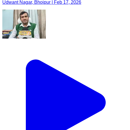
Udwant Nagar, Bhojpur | Feb 17, 2026