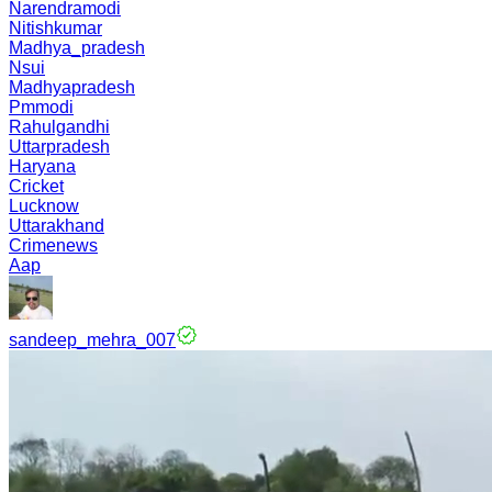
Narendramodi
Nitishkumar
Madhya_pradesh
Nsui
Madhyapradesh
Pmmodi
Rahulgandhi
Uttarpradesh
Haryana
Cricket
Lucknow
Uttarakhand
Crimenews
Aap
sandeep_mehra_007