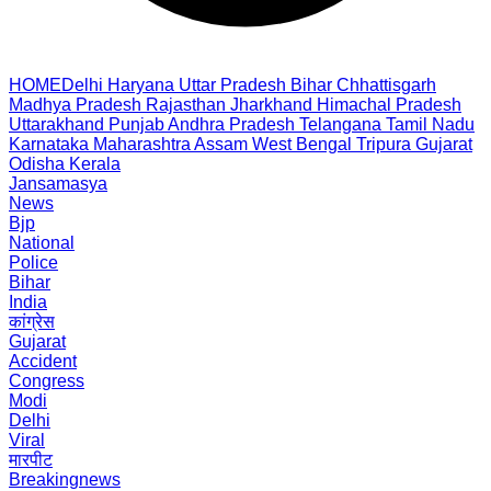
HOME
Delhi
Haryana
Uttar Pradesh
Bihar
Chhattisgarh
Madhya Pradesh
Rajasthan
Jharkhand
Himachal Pradesh
Uttarakhand
Punjab
Andhra Pradesh
Telangana
Tamil Nadu
Karnataka
Maharashtra
Assam
West Bengal
Tripura
Gujarat
Odisha
Kerala
Jansamasya
News
Bjp
National
Police
Bihar
India
कांग्रेस
Gujarat
Accident
Congress
Modi
Delhi
Viral
मारपीट
Breakingnews