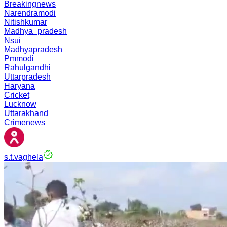
Breakingnews
Narendramodi
Nitishkumar
Madhya_pradesh
Nsui
Madhyapradesh
Pmmodi
Rahulgandhi
Uttarpradesh
Haryana
Cricket
Lucknow
Uttarakhand
Crimenews
s.t.vaghela