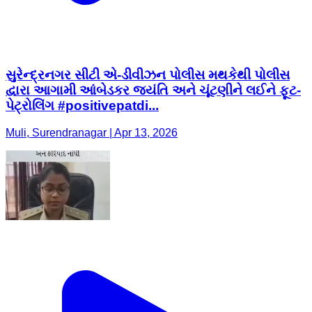
સુરેન્દ્રનગર સીટી એ-ડીવીઝન પોલીસ મથકેથી પોલીસ
દ્વારા આગામી આંબેડકર જયંતિ અને ચૂંટણીને લઈને ફૂટ-
પેટ્રોલિંગ #positivepatdi...
Muli, Surendranagar | Apr 13, 2026