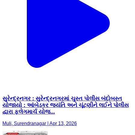
સુરેન્દ્રનગર : સુરેન્દ્રનગરમાં ચુસ્ત પોલીસ બંદોબસ્ત
યોજાયો : આંબેડકર જયંતિ અને ચૂંટણીને લઈને પોલીસ
દ્વારા ફ્લેગમાર્ચ યોજ...
Muli, Surendranagar | Apr 13, 2026