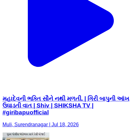
મહાદેવની ભક્તિ સૌને નથી મળતી. | ગિરી બાપુની આંખ
ઉઘાડતી વાત | Shiv | SHIKSHA TV |
#giribapuofficial
Muli, Surendranagar | Jul 18, 2026