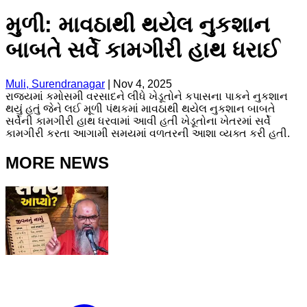
મુળી: માવઠાથી થયેલ નુકશાન
બાબતે સર્વે કામગીરી હાથ ધરાઈ
Muli, Surendranagar
|
Nov 4, 2025
રાજ્યમાં કમોસમી વરસાદને લીધે ખેડૂતોને કપાસના પાકને નુકશાન
થયું હતું જેને લઈ મૂળી પંથકમાં માવઠાથી થયેલ નુકશાન બાબતે
સર્વેની કામગીરી હાથ ધરવામાં આવી હતી ખેડૂતોના ખેતરમાં સર્વે
કામગીરી કરતા આગામી સમયમાં વળતરની આશા વ્યક્ત કરી હતી.
MORE NEWS