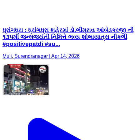
ધ્રાંગધ્રા : ધ્રાંગધ્રા શહેરમાં ડો.ભીમરાવ આંબેડકરજી ની
૧૩૫મી જન્મજયંતી નિમિત્તે ભવ્ય શોભાયાત્રા નીકળી
#positivepatdi #su...
Muli, Surendranagar | Apr 14, 2026