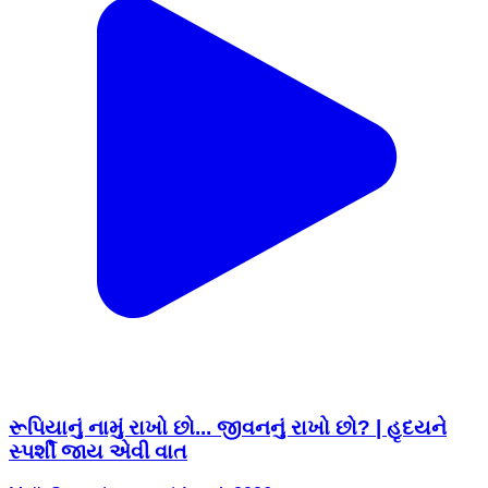
રૂપિયાનું નામું રાખો છો... જીવનનું રાખો છો? | હૃદયને
સ્પર્શી જાય એવી વાત