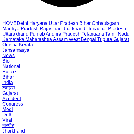
HOME
Delhi
Haryana
Uttar Pradesh
Bihar
Chhattisgarh
Madhya Pradesh
Rajasthan
Jharkhand
Himachal Pradesh
Uttarakhand
Punjab
Andhra Pradesh
Telangana
Tamil Nadu
Karnataka
Maharashtra
Assam
West Bengal
Tripura
Gujarat
Odisha
Kerala
Jansamasya
News
Bjp
National
Police
Bihar
India
कांग्रेस
Gujarat
Accident
Congress
Modi
Delhi
Viral
मारपीट
Jharkhand