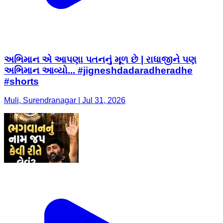
અભિમાન એ આપણા પતનનું મૂળ છે | રાધાજીને પણ
અભિમાન આવ્યો... #jigneshdadaradheradhe
#shorts
Muli, Surendranagar | Jul 31, 2026