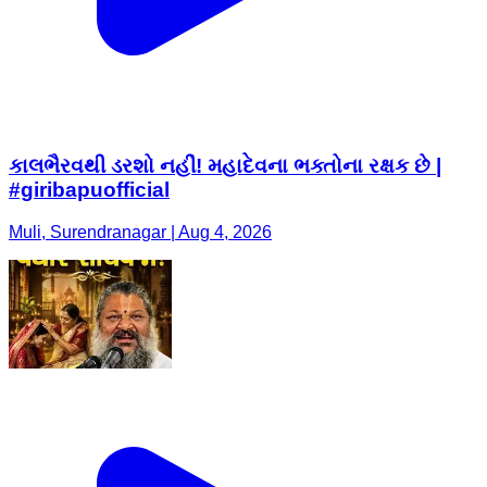
કાલભૈરવથી ડરશો નહીં! મહાદેવના ભક્તોના રક્ષક છે |
#giribapuofficial
Muli, Surendranagar | Aug 4, 2026