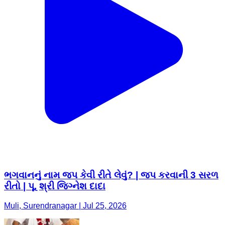
ભગવાનનું નામ જપ કેવી રીતે લેવું? | જપ કરવાની 3 સરળ
રીતો | પૂ. શ્રી જિગ્નેશ દાદા
Muli, Surendranagar | Jul 25, 2026