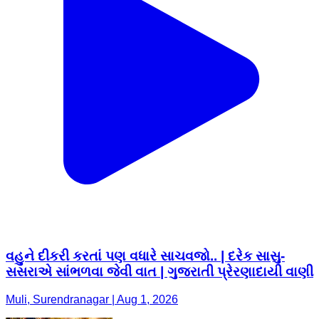
વહુને દીકરી કરતાં પણ વધારે સાચવજો.. | દરેક સાસુ-
સસરાએ સાંભળવા જેવી વાત | ગુજરાતી પ્રેરણાદાયી વાણી
Muli, Surendranagar | Aug 1, 2026