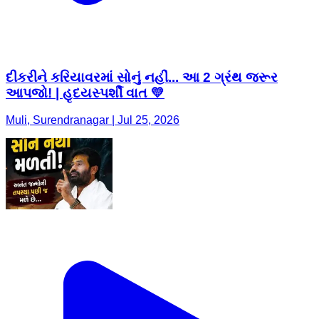
દીકરીને કરિયાવરમાં સોનું નહીં... આ 2 ગ્રંથ જરૂર
આપજો! | હૃદયસ્પર્શી વાત 💛
Muli, Surendranagar | Jul 25, 2026