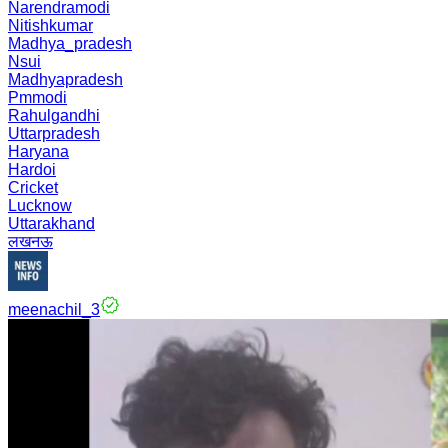
Narendramodi
Nitishkumar
Madhya_pradesh
Nsui
Madhyapradesh
Pmmodi
Rahulgandhi
Uttarpradesh
Haryana
Hardoi
Cricket
Lucknow
Uttarakhand
लखनऊ
meenachil_3