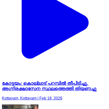
കോട്ടയം: കൊല്ലാട് പറമ്പിൽ തീപിടിച്ചു,
അഗ്നിരക്ഷാസേന സ്ഥലത്തെത്തി തിയണച്ചു
Kottayam, Kottayam | Feb 18, 2026