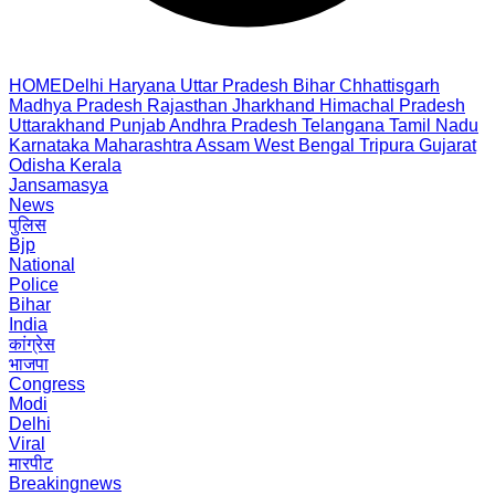
HOME
Delhi
Haryana
Uttar Pradesh
Bihar
Chhattisgarh
Madhya Pradesh
Rajasthan
Jharkhand
Himachal Pradesh
Uttarakhand
Punjab
Andhra Pradesh
Telangana
Tamil Nadu
Karnataka
Maharashtra
Assam
West Bengal
Tripura
Gujarat
Odisha
Kerala
Jansamasya
News
पुलिस
Bjp
National
Police
Bihar
India
कांग्रेस
भाजपा
Congress
Modi
Delhi
Viral
मारपीट
Breakingnews