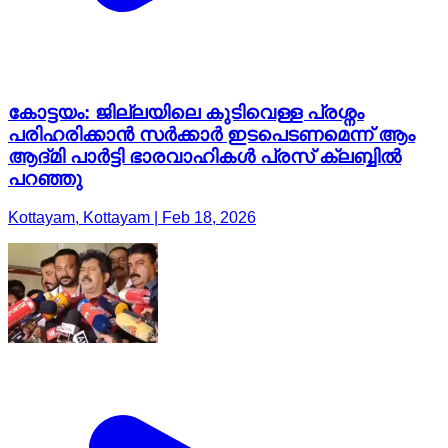
കോട്ടയം: ജില്ലയിലെ കുടിവെള്ള പ്രശ്നം
പരിഹരിക്കാൻ സർക്കാർ ഇടപെടണമെന്ന് ആം
ആദ്മി പാർട്ടി ഭാരവാഹികൾ പ്രസ് ക്ലബ്ബിൽ
പറഞ്ഞു
Kottayam, Kottayam | Feb 18, 2026