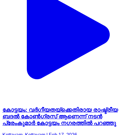
കോട്ടയം: വർഗീയതയ്ക്കെതിരായ രാഷ്ട്രീയ
ബദൽ കോൺഗ്രസ് ആണെന്ന് നടൻ
പ്രേംകുമാർ കോട്ടയം നഗരത്തിൽ പറഞ്ഞു
Kottayam, Kottayam | Feb 17, 2026