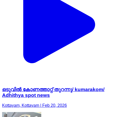
ഒടുവിൽ കോണത്താറ്റ് തുറന്നു/ kumarakom/
Adhithya spot news
Kottayam, Kottayam | Feb 20, 2026