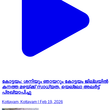
കോട്ടയം: ശനിയും ഞായറും കോട്ടയം ജില്ലയിൽ
കനത്ത മഴയ്ക്ക് സാധ്യത, യെല്ലോ അലർട്ട്
പ്രഖ്യാപിച്ചു
Kottayam, Kottayam | Feb 19, 2026