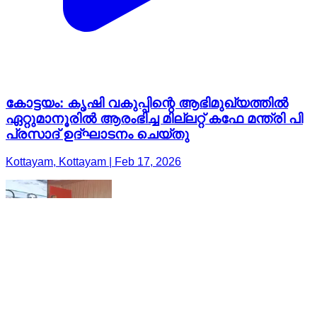
കോട്ടയം: കൃഷി വകുപ്പിന്റെ ആഭിമുഖ്യത്തില്‍
ഏറ്റുമാനൂരിൽ ആരംഭിച്ച മില്ലറ്റ് കഫേ മന്ത്രി പി
പ്രസാദ് ഉദ്ഘാടനം ചെയ്തു
Kottayam, Kottayam | Feb 17, 2026