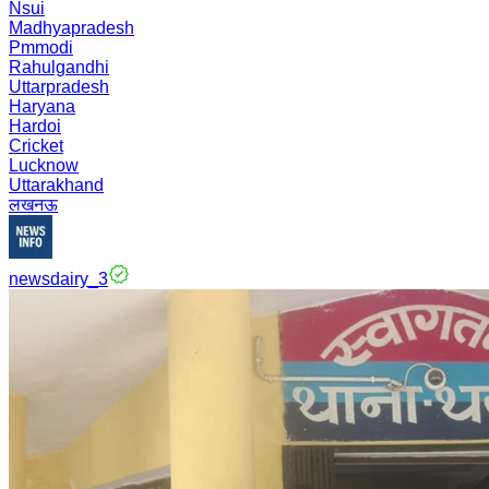
Nsui
Madhyapradesh
Pmmodi
Rahulgandhi
Uttarpradesh
Haryana
Hardoi
Cricket
Lucknow
Uttarakhand
लखनऊ
newsdairy_3