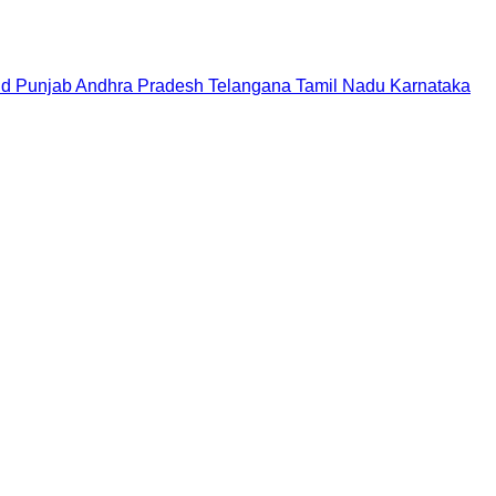
nd
Punjab
Andhra Pradesh
Telangana
Tamil Nadu
Karnataka