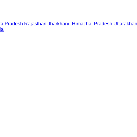
a Pradesh
Rajasthan
Jharkhand
Himachal Pradesh
Uttarakha
la