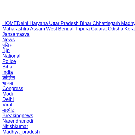
HOME
Delhi
Haryana
Uttar Pradesh
Bihar
Chhattisgarh
Madhy
Maharashtra
Assam
West Bengal
Tripura
Gujarat
Odisha
Kera
Jansamasya
News
पुलिस
Bjp
National
Police
Bihar
India
कांग्रेस
भाजपा
Congress
Modi
Delhi
Viral
मारपीट
Breakingnews
Narendramodi
Nitishkumar
Madhya_pradesh