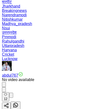
मारपीट
Jharkhand
Breakingnews
Narendramodi
Nitishkumar
Madhya_pradesh
Nsui
उत्तरप्रदेश
Pmmodi
Rahulgandhi
Uttarpradesh
Haryana
Cricket
Lucknow
abdul767
No video available
12