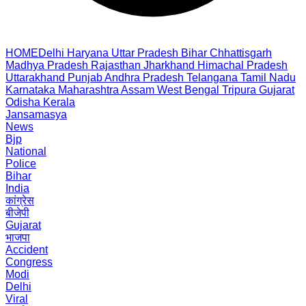
HOME
Delhi
Haryana
Uttar Pradesh
Bihar
Chhattisgarh
Madhya Pradesh
Rajasthan
Jharkhand
Himachal Pradesh
Uttarakhand
Punjab
Andhra Pradesh
Telangana
Tamil Nadu
Karnataka
Maharashtra
Assam
West Bengal
Tripura
Gujarat
Odisha
Kerala
Jansamasya
News
Bjp
National
Police
Bihar
India
कांग्रेस
बीजेपी
Gujarat
भाजपा
Accident
Congress
Modi
Delhi
Viral