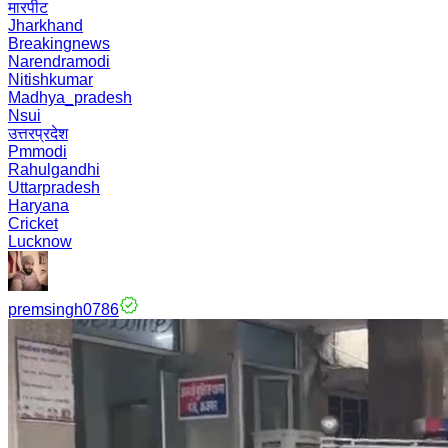
मारपीट
Jharkhand
Breakingnews
Narendramodi
Nitishkumar
Madhya_pradesh
Nsui
उत्तरप्रदेश
Pmmodi
Rahulgandhi
Uttarpradesh
Haryana
Cricket
Lucknow
premsingh0786