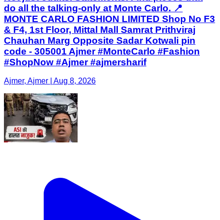
do all the talking-only at Monte Carlo. 📍
MONTE CARLO FASHION LIMITED Shop No F3
& F4, 1st Floor, Mittal Mall Samrat Prithviraj
Chauhan Marg Opposite Sadar Kotwali pin
code - 305001 Ajmer #MonteCarlo #Fashion
#ShopNow #Ajmer #ajmersharif
Ajmer, Ajmer | Aug 8, 2026