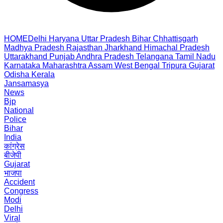
HOME
Delhi
Haryana
Uttar Pradesh
Bihar
Chhattisgarh
Madhya Pradesh
Rajasthan
Jharkhand
Himachal Pradesh
Uttarakhand
Punjab
Andhra Pradesh
Telangana
Tamil Nadu
Karnataka
Maharashtra
Assam
West Bengal
Tripura
Gujarat
Odisha
Kerala
Jansamasya
News
Bjp
National
Police
Bihar
India
कांग्रेस
बीजेपी
Gujarat
भाजपा
Accident
Congress
Modi
Delhi
Viral