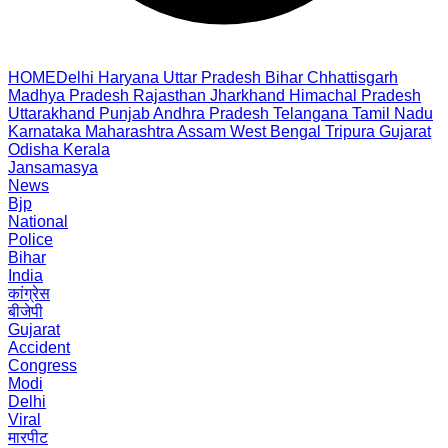
HOME
Delhi
Haryana
Uttar Pradesh
Bihar
Chhattisgarh
Madhya Pradesh
Rajasthan
Jharkhand
Himachal Pradesh
Uttarakhand
Punjab
Andhra Pradesh
Telangana
Tamil Nadu
Karnataka
Maharashtra
Assam
West Bengal
Tripura
Gujarat
Odisha
Kerala
Jansamasya
News
Bjp
National
Police
Bihar
India
कांग्रेस
बीजेपी
Gujarat
Accident
Congress
Modi
Delhi
Viral
मारपीट