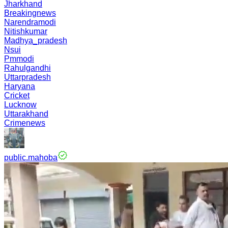
Jharkhand
Breakingnews
Narendramodi
Nitishkumar
Madhya_pradesh
Nsui
Pmmodi
Rahulgandhi
Uttarpradesh
Haryana
Cricket
Lucknow
Uttarakhand
Crimenews
public.mahoba