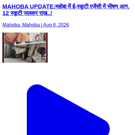
MAHOBA UPDATE:महोबा में ई-स्कूटी एजेंसी में भीषण आग,
12 स्कूटी जलकर राख..!
Mahoba, Mahoba | Aug 8, 2026