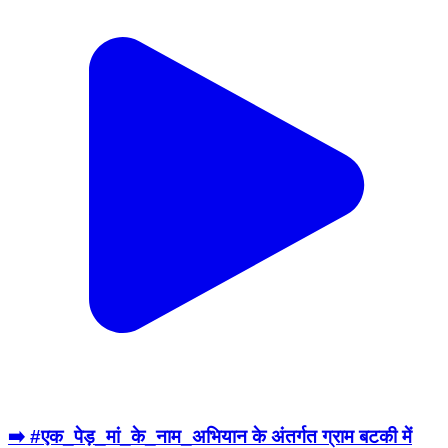
➡️ #एक_पेड़_मां_के_नाम_अभियान के अंतर्गत ग्राम बटकी में