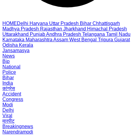
HOME
Delhi
Haryana
Uttar Pradesh
Bihar
Chhattisgarh
Madhya Pradesh
Rajasthan
Jharkhand
Himachal Pradesh
Uttarakhand
Punjab
Andhra Pradesh
Telangana
Tamil Nadu
Karnataka
Maharashtra
Assam
West Bengal
Tripura
Gujarat
Odisha
Kerala
Jansamasya
News
Bjp
National
Police
Bihar
India
कांग्रेस
Accident
Congress
Modi
Delhi
Viral
मारपीट
Breakingnews
Narendramodi