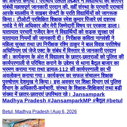
को अवगत कराया। प्राचार्य एलएल लिल्हौरे ने विद्यार्थियों को कैरियर
संबंधी महत्वपूर्ण जानकारी प्रदान की, वहीं संस्था के प्रभारी प्राचार्य
आरके मालवीय ने साइबर सेफ्टी के प्रति विद्यार्थियों को जागरूक
किया। टीओटी प्रशिक्षित शिक्षक रमेश कुमार पिंजारे एवं दशरथ
गावंडे ने मेरे अधिकार और मेरी जिम्मेदारी विषय पर प्रकाश डाला।
यातायात प्रभारी गजेंद्र केन ने विद्यार्थियों को सड़क सुरक्षा एवं
यातायात नियमों की जानकारी दी। निरीक्षक कविता नागवंशी ने
महिला सुरक्षा तथा उप निरीक्षक रश्मि ठाकुर ने बाल विवाह प्रतिषेध
अधिनियम एवं जेजे एक्ट के संबंध में विस्तार से जानकारी प्रदान
की। कार्यक्रम के अंत में विद्यालय के छात्र-छात्राओं को पुलिस की
कार्यप्रणाली से परिचित कराने के उद्देश्य से थाना बैतूल बाजार का
भ्रमण कराया गया तथा डायल-112 की कार्यप्रणाली का भी
अवलोकन कराया गया। कार्यक्रम का सफल संचालन शिक्षक
पुरुषोत्तम देशमुख ने किया। इस अवसर पर शिक्षा विभाग एवं पुलिस
विभाग के अधिकारी-कर्मचारी, संस्था के शिक्षक-शिक्षिकाएं तथा बड़ी
संख्या में छात्र-छात्राएं उपस्थित रहे। Jansampark
Madhya Pradesh #JansamparkMP #बैतूल #betul
Betul, Madhya Pradesh | Aug 6, 2026