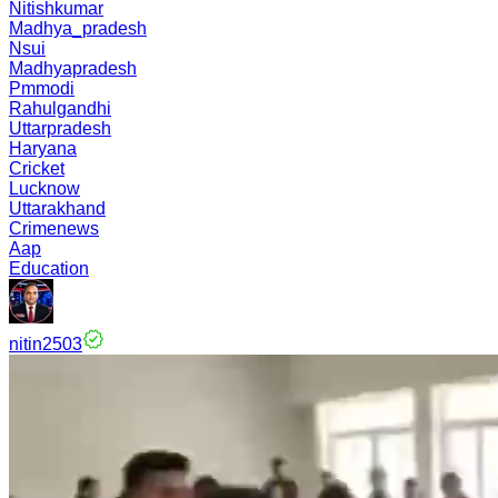
Nitishkumar
Madhya_pradesh
Nsui
Madhyapradesh
Pmmodi
Rahulgandhi
Uttarpradesh
Haryana
Cricket
Lucknow
Uttarakhand
Crimenews
Aap
Education
nitin2503