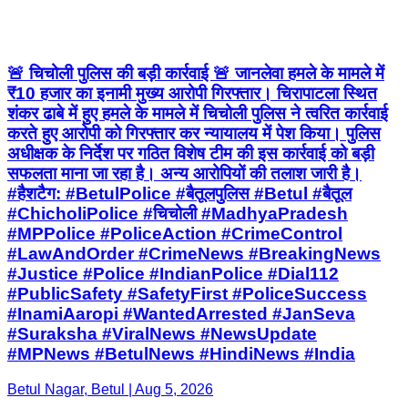
🚨 चिचोली पुलिस की बड़ी कार्रवाई 🚨 जानलेवा हमले के मामले में
₹10 हजार का इनामी मुख्य आरोपी गिरफ्तार। चिरापाटला स्थित
शंकर ढाबे में हुए हमले के मामले में चिचोली पुलिस ने त्वरित कार्रवाई
करते हुए आरोपी को गिरफ्तार कर न्यायालय में पेश किया। पुलिस
अधीक्षक के निर्देश पर गठित विशेष टीम की इस कार्रवाई को बड़ी
सफलता माना जा रहा है। अन्य आरोपियों की तलाश जारी है।
#हैशटैग: #BetulPolice #बैतूलपुलिस #Betul #बैतूल
#ChicholiPolice #चिचोली #MadhyaPradesh
#MPPolice #PoliceAction #CrimeControl
#LawAndOrder #CrimeNews #BreakingNews
#Justice #Police #IndianPolice #Dial112
#PublicSafety #SafetyFirst #PoliceSuccess
#InamiAaropi #WantedArrested #JanSeva
#Suraksha #ViralNews #NewsUpdate
#MPNews #BetulNews #HindiNews #India
Betul Nagar, Betul | Aug 5, 2026