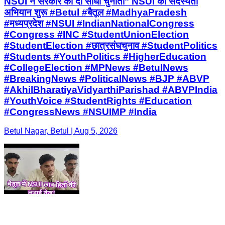
NSUI ने सरकार को दी सीधी चुनौती" NSUI की सदस्यता
अभियान शुरू #Betul #बैतूल #MadhyaPradesh
#मध्यप्रदेश #NSUI #IndianNationalCongress
#Congress #INC #StudentUnionElection
#StudentElection #छात्रसंघचुनाव #StudentPolitics
#Students #YouthPolitics #HigherEducation
#CollegeElection #MPNews #BetulNews
#BreakingNews #PoliticalNews #BJP #ABVP
#AkhilBharatiyaVidyarthiParishad #ABVPIndia
#YouthVoice #StudentRights #Education
#CongressNews #NSUIMP #India
Betul Nagar, Betul | Aug 5, 2026