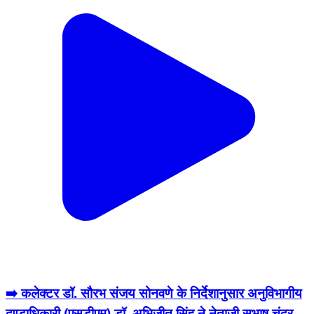
➡️ कलेक्टर डॉ. सौरभ संजय सोनवणे के निर्देशानुसार अनुविभागीय
दण्डाधिकारी (एसडीएम) डॉ. अभिजीत सिंह ने नेताजी सुभाष चंद्र