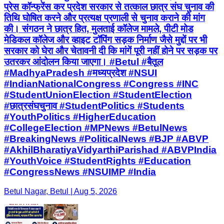
प्रेस कॉन्फ्रेंस कर प्रदेश सरकार से तत्काल छात्र संघ चुनाव की
तिथि घोषित करने और प्रत्यक्ष प्रणाली से चुनाव कराने की मांग
की। संगठन ने छात्र हित, मुलताई कॉलेज मामले, पीटी मोड
मेडिकल कॉलेज और व्हाइट टॉपिंग सड़क निर्माण जैसे मुद्दों पर भी
सरकार को घेरा और चेतावनी दी कि मांगें पूरी नहीं होने पर सड़क पर
उतरकर आंदोलन किया जाएगा। #Betul #बैतूल
#MadhyaPradesh #मध्यप्रदेश #NSUI
#IndianNationalCongress #Congress #INC
#StudentUnionElection #StudentElection
#छात्रसंघचुनाव #StudentPolitics #Students
#YouthPolitics #HigherEducation
#CollegeElection #MPNews #BetulNews
#BreakingNews #PoliticalNews #BJP #ABVP
#AkhilBharatiyaVidyarthiParishad #ABVPIndia
#YouthVoice #StudentRights #Education
#CongressNews #NSUIMP #India
Betul Nagar, Betul | Aug 5, 2026