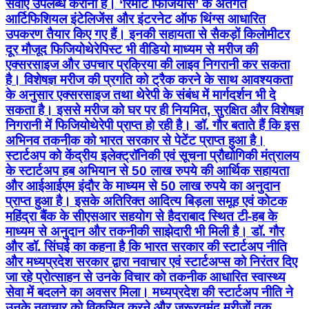
सेवाएं उपलब्ध कराना है। ‘रिमोट फिजियोस’ के अंतर्गत
आर्टिफिशियल इंटेलिजेंस और इंटरनेट ऑफ थिंग्स आधारित
उपकरण तैयार किए गए हैं। इनकी सहायता से सैकड़ों किलोमीटर
दूर मौजूद फिजियोथेरेपिस्ट भी वीडियो माध्यम से मरीज की
एक्सरसाइज और उपचार प्रक्रिया की लाइव निगरानी कर सकता
है। विशेषज्ञ मरीज की प्रगति को ट्रैक करने के साथ आवश्यकता
के अनुसार एक्सरसाइज तथा थेरेपी के संबंध में मार्गदर्शन भी दे
सकता है। इससे मरीज को घर पर ही नियमित, सुरक्षित और विशेषज्ञ
निगरानी में फिजियोथेरेपी प्राप्त हो रही है। डॉ. गौर बताते हैं कि इस
अभिनव तकनीक को भारत सरकार से पेटेंट प्राप्त हुआ है।
स्टार्टअप को केंद्रीय इलेक्ट्रॉनिकी एवं सूचना प्रौद्योगिकी मंत्रालय
के स्टार्टअप हब अभियान से 50 लाख रुपये की आर्थिक सहायता
और आईआईएम इंदौर के माध्यम से 50 लाख रुपये का अनुदान
प्राप्त हुआ है। इसके अतिरिक्त आदित्य बिड़ला समूह एवं कोटक
महिंद्रा बैंक के सीएसआर सहयोग से हैदराबाद स्थित टी-हब के
माध्यम से अनुदान और तकनीकी साझेदारी भी मिली है। डॉ. गौर
और डॉ. सिंघई का कहना है कि भारत सरकार की स्टार्टअप नीति
और मध्यप्रदेश सरकार द्वारा नवाचार एवं स्टार्टअप्स को निरंतर दिए
जा रहे प्रोत्साहन से उनके विचार को तकनीक आधारित स्वास्थ्य
सेवा में बदलने का अवसर मिला। मध्यप्रदेश की स्टार्टअप नीति ने
उनके नवाचार को विकसित करने और जरूरतमंद मरीजों तक