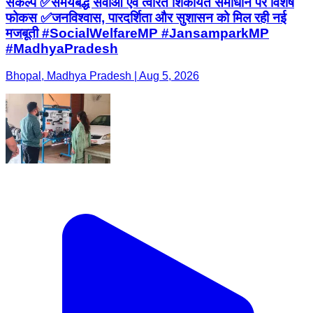
संकल्प ✅समयबद्ध सेवाओं एवं त्वरित शिकायत समाधान पर विशेष
फोकस ✅जनविश्वास, पारदर्शिता और सुशासन को मिल रही नई
मजबूती #SocialWelfareMP #JansamparkMP
#MadhyaPradesh
Bhopal, Madhya Pradesh | Aug 5, 2026