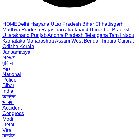
HOME
Delhi
Haryana
Uttar Pradesh
Bihar
Chhattisgarh
Madhya Pradesh
Rajasthan
Jharkhand
Himachal Pradesh
Uttarakhand
Punjab
Andhra Pradesh
Telangana
Tamil Nadu
Karnataka
Maharashtra
Assam
West Bengal
Tripura
Gujarat
Odisha
Kerala
Jansamasya
News
पुलिस
Bjp
National
Police
Bihar
India
कांग्रेस
भाजपा
Accident
Congress
Modi
Delhi
Viral
मारपीट