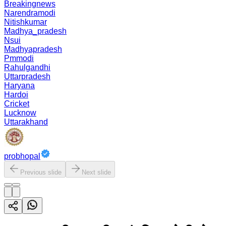
Breakingnews
Narendramodi
Nitishkumar
Madhya_pradesh
Nsui
Madhyapradesh
Pmmodi
Rahulgandhi
Uttarpradesh
Haryana
Hardoi
Cricket
Lucknow
Uttarakhand
probhopal
Previous slide
Next slide