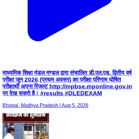
माध्यमिक शिक्षा मंडल मण्डल द्वारा संचालित डी.एल.एड. द्वितीय वर्ष
परीक्षा जून 2026 (प्रथम अवसर) का परीक्षा परिणाम घोषित
परीक्षार्थी अपना रिजल्ट http://mpbse.mponline.gov.in
पर देख सकते है। #results #DLEDEXAM
Bhopal, Madhya Pradesh | Aug 5, 2026