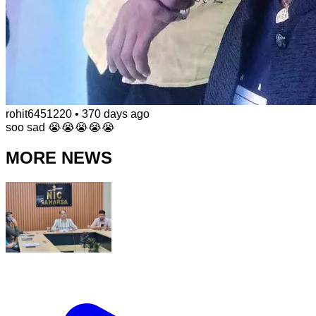
rohit6451220
•
370 days ago
soo sad 😭😭😭😭😭
MORE NEWS