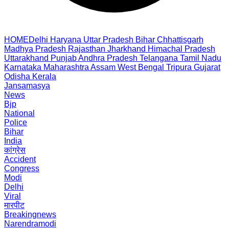
HOME
Delhi
Haryana
Uttar Pradesh
Bihar
Chhattisgarh
Madhya Pradesh
Rajasthan
Jharkhand
Himachal Pradesh
Uttarakhand
Punjab
Andhra Pradesh
Telangana
Tamil Nadu
Karnataka
Maharashtra
Assam
West Bengal
Tripura
Gujarat
Odisha
Kerala
Jansamasya
News
Bjp
National
Police
Bihar
India
कांग्रेस
Accident
Congress
Modi
Delhi
Viral
मारपीट
Breakingnews
Narendramodi