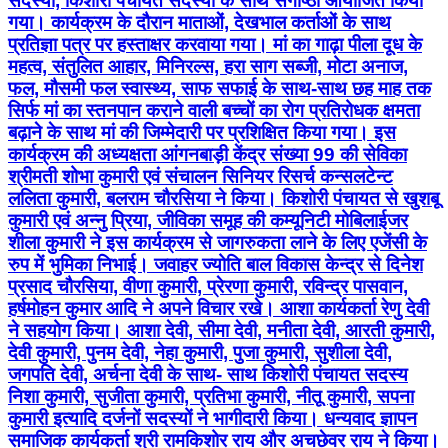
सदस्यों, किशोरी पंचायत सदस्यों के साथ संगोष्ठी आयोजित किया
गया। कार्यक्रम के दौरान माताओं, देखभाल कर्ताओं के साथ
प्रतिज्ञा पत्र पर हस्ताक्षर करवाया गया। मां का गाढ़ा पीला दूध के
महत्व, संतुलित आहार, मिनिरल्स, हरा साग सब्जी, मोटा अनाज,
फल, मौसमी फल स्वास्थ्य, साफ सफाई के साथ-साथ छह माह तक
सिर्फ मां का स्तनपान कराने वाली बच्चों का रोग प्रतिरोधक क्षमता
बढ़ाने के साथ मां की जिम्मेदारी पर प्रशिक्षित किया गया। इस
कार्यक्रम की अध्यक्षता आंगनबाड़ी केंद्र संख्या 99 की सेविका
श्रीमती शोभा कुमारी एवं संचालन सिनियर रिसर्च कन्सलटेन्ट
ललिता कुमारी, बलराम चौरसिया ने किया। किशोरी पंचायत से खुशबू
कुमारी एवं अन्नु प्रिया, जीविका समूह की कम्यूनिटी मोबिलाईजर
शीला कुमारी ने इस कार्यक्रम से जागरुकता लाने के लिए एजेंसी के
रुप में भुमिका निभाई। जवाहर ज्योति बाल विकास केन्द्र से दिनेश
प्रसाद चौरसिया, वीणा कुमारी, प्रेरणा कुमारी, रविन्द्र पासवान,
हर्षमोहन कुमार आदि ने अपने विचार रखे। आशा कार्यकर्ता रेणु देवी
ने सहयोग किया। आशा देवी, सीमा देवी, मनीता देवी, आरती कुमारी,
देवी कुमारी, पुनम देवी, नेहा कुमारी, पुजा कुमारी, सुशीला देवी,
जगपति देवी, अर्चना देवी के साथ- साथ किशोरी पंचायत सदस्य
निशा कुमारी, सुजीता कुमारी, प्रतिभा कुमारी, नीतू कुमारी, सपना
कुमारी इत्यादि दर्जनों सदस्यों ने भागीदारी किया। धन्यवाद ज्ञापन
समाजिक कार्यकर्ता श्री रामकिशोर राय और अचछेवर राय ने किया।