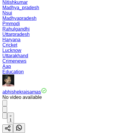
Nitishkumar
Madhya_pradesh
Nsui
Madhyapradesh
Pmmodi
Rahulgandhi
Uttarpradesh
Haryana
Cricket
Lucknow
Uttarakhand
Crimenews
Aap
Education
abhishekrajsamas
No video available
1