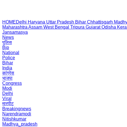
HOME
Delhi
Haryana
Uttar Pradesh
Bihar
Chhattisgarh
Madhy
Maharashtra
Assam
West Bengal
Tripura
Gujarat
Odisha
Kera
Jansamasya
News
पुलिस
Bjp
National
Police
Bihar
India
कांग्रेस
भाजपा
Congress
Modi
Delhi
Viral
मारपीट
Breakingnews
Narendramodi
Nitishkumar
Madhya_pradesh