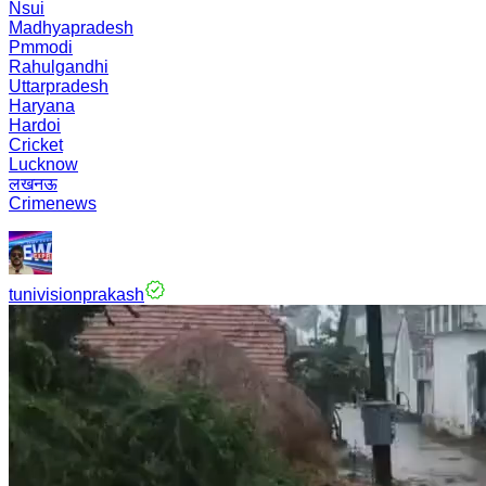
Nsui
Madhyapradesh
Pmmodi
Rahulgandhi
Uttarpradesh
Haryana
Hardoi
Cricket
Lucknow
लखनऊ
Crimenews
tunivisionprakash