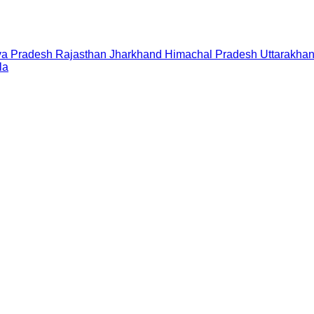
a Pradesh
Rajasthan
Jharkhand
Himachal Pradesh
Uttarakha
la