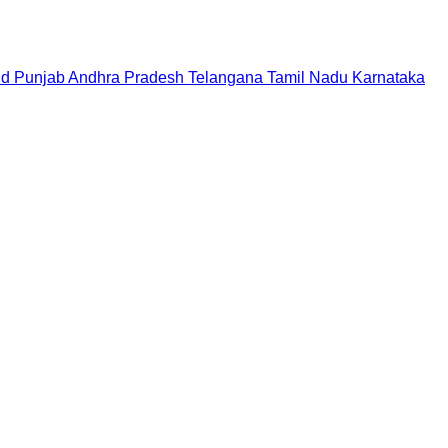
nd
Punjab
Andhra Pradesh
Telangana
Tamil Nadu
Karnataka