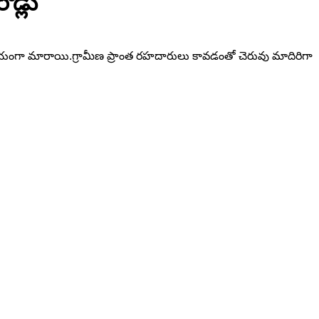
డ్లు
జలమయంగా మారాయి.గ్రామీణ ప్రాంత రహదారులు కావడంతో చెరువు మాదిరిగా