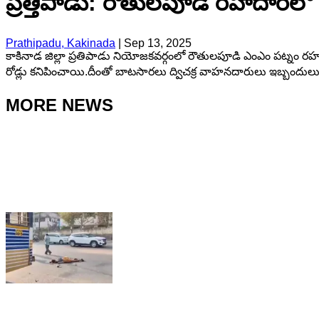
ప్రత్తిపాడు: రౌతులపూడి రహదారిలో అ
Prathipadu, Kakinada
|
Sep 13, 2025
కాకినాడ జిల్లా ప్రతిపాడు నియోజకవర్గంలో రౌతులపూడి ఎంఎం పట్నం రహ
రోడ్లు కనిపించాయి.దీంతో బాటసారలు ద్విచక్ర వాహనదారులు ఇబ్బందు
MORE NEWS