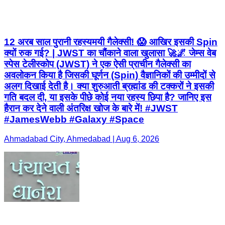
12 अरब साल पुरानी रहस्यमयी गैलेक्सी! 😱 आखिर इसकी Spin
क्यों रुक गई? | JWST का चौंकाने वाला खुलासा 🚀🌌 जेम्स वेब
स्पेस टेलीस्कोप (JWST) ने एक ऐसी प्राचीन गैलेक्सी का
अवलोकन किया है जिसकी घूर्णन (Spin) वैज्ञानिकों की उम्मीदों से
अलग दिखाई देती है। क्या शुरुआती ब्रह्मांड की टक्करों ने इसकी
गति बदल दी, या इसके पीछे कोई नया रहस्य छिपा है? जानिए इस
हैरान कर देने वाली अंतरिक्ष खोज के बारे में! #JWST
#JamesWebb #Galaxy #Space
Ahmadabad City, Ahmedabad | Aug 6, 2026