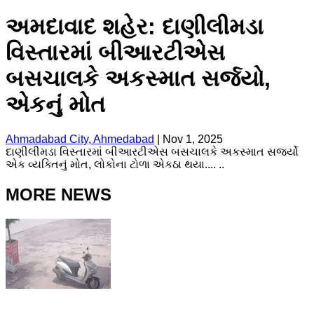
અમદાવાદ શહેર: દાણીલીમડા
વિસ્તારમાં બીઆરટીએસ
બસચાલકે અકસ્માત સર્જયો,
એકનું મોત
Ahmadabad City, Ahmedabad
|
Nov 1, 2025
દાણીલીમડા વિસ્તારમાં બીઆરટીએસ બસચાલકે અકસ્માત સર્જ્યો
એક વ્યક્તિનું મોત, લોકોના ટોળા એકઠા થયા.... ..
MORE NEWS