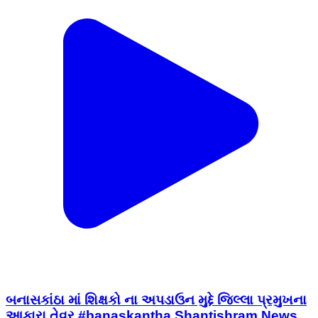
બનાસકાંઠા માં શિક્ષકો ના અપડાઉન મુદ્દે જિલ્લા પ્રમુખના
આકારા તેવર #banaskantha Shantishram News