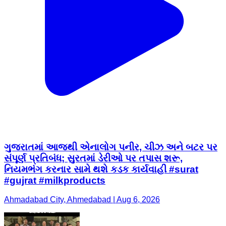
ગુજરાતમાં આજથી એનાલોગ પનીર, ચીઝ અને બટર પર
સંપૂર્ણ પ્રતિબંધ; સુરતમાં ડેરીઓ પર તપાસ શરૂ,
નિયમભંગ કરનાર સામે થશે કડક કાર્યવાહી #surat
#gujrat #milkproducts
Ahmadabad City, Ahmedabad | Aug 6, 2026