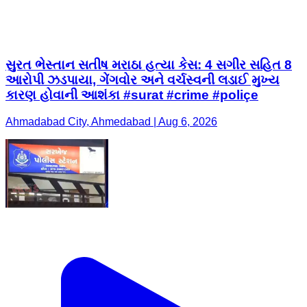
સુરત ભેસ્તાન સતીષ મરાઠા હત્યા કેસ: 4 સગીર સહિત 8
આરોપી ઝડપાયા, ગેંગવોર અને વર્ચસ્વની લડાઈ મુખ્ય
કારણ હોવાની આશંકા #surat #crime #poliçe
Ahmadabad City, Ahmedabad | Aug 6, 2026