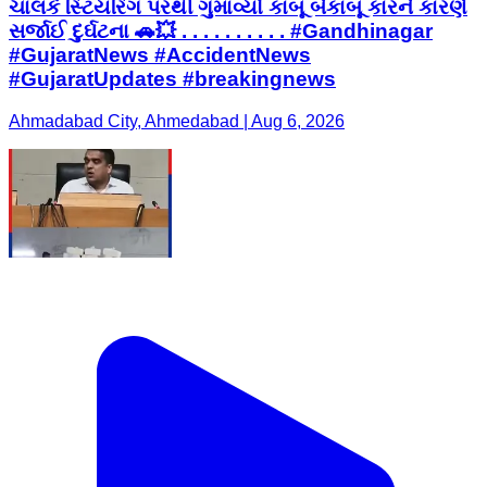
ચાલકે સ્ટિયરિંગ પરથી ગુમાવ્યો કાબૂ બેકાબૂ કારને કારણે
સર્જાઈ દુર્ઘટના 🚗💥 . . . . . . . . . . #Gandhinagar
#GujaratNews #AccidentNews
#GujaratUpdates #breakingnews
Ahmadabad City, Ahmedabad | Aug 6, 2026