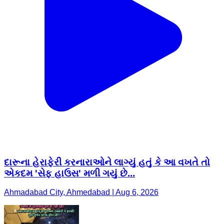
દારૂના હેરાફેરી કરનારાઓને લાગ્યું હતું કે આ વખતે તો
એકદમ 'સેફ હાઉસ' મળી ગયું છે...
Ahmadabad City, Ahmedabad | Aug 6, 2026