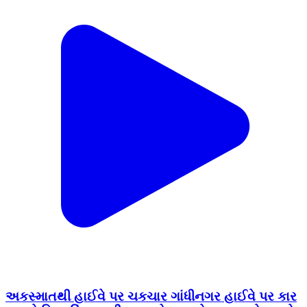
અકસ્માતથી હાઈવે પર ચકચાર ગાંધીનગર હાઈવે પર કાર