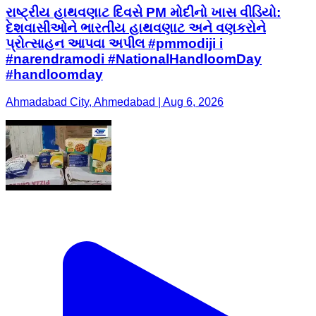
રાષ્ટ્રીય હાથવણાટ દિવસે PM મોદીનો ખાસ વીડિયો:
દેશવાસીઓને ભારતીય હાથવણાટ અને વણકરોને
પ્રોત્સાહન આપવા અપીલ #pmmodiji i
#narendramodi #NationalHandloomDay
#handloomday
Ahmadabad City, Ahmedabad | Aug 6, 2026