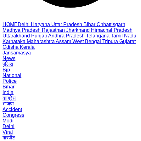
HOME
Delhi
Haryana
Uttar Pradesh
Bihar
Chhattisgarh
Madhya Pradesh
Rajasthan
Jharkhand
Himachal Pradesh
Uttarakhand
Punjab
Andhra Pradesh
Telangana
Tamil Nadu
Karnataka
Maharashtra
Assam
West Bengal
Tripura
Gujarat
Odisha
Kerala
Jansamasya
News
पुलिस
Bjp
National
Police
Bihar
India
कांग्रेस
भाजपा
Accident
Congress
Modi
Delhi
Viral
मारपीट