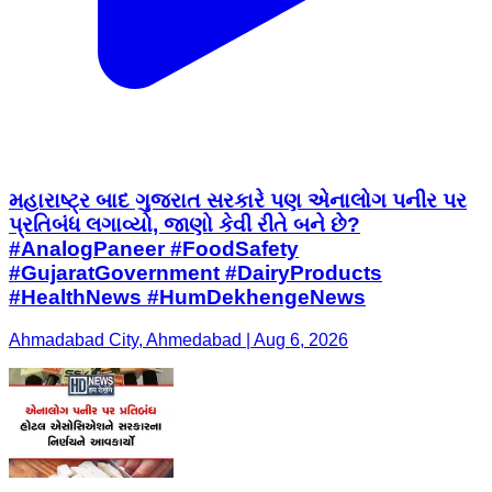
મહારાષ્ટ્ર બાદ ગુજરાત સરકારે પણ એનાલોગ પનીર પર
પ્રતિબંધ લગાવ્યો, જાણો કેવી રીતે બને છે?
#AnalogPaneer #FoodSafety
#GujaratGovernment #DairyProducts
#HealthNews #HumDekhengeNews
Ahmadabad City, Ahmedabad | Aug 6, 2026