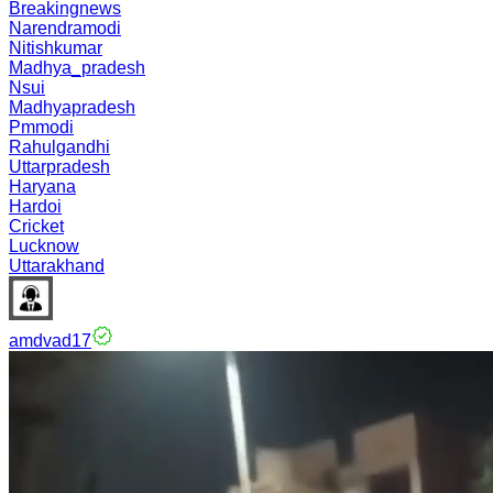
Breakingnews
Narendramodi
Nitishkumar
Madhya_pradesh
Nsui
Madhyapradesh
Pmmodi
Rahulgandhi
Uttarpradesh
Haryana
Hardoi
Cricket
Lucknow
Uttarakhand
amdvad17