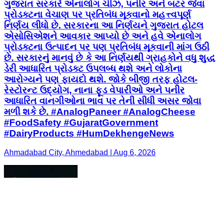
ગુજરાત સરકારે એનાલોગ ચીઝ, પનીર અને બટર જેવા
પ્રોડક્ટના વેચાણ પર પ્રતિબંધ મૂકવાનો મહત્ત્વપૂર્ણ
નિર્ણય લીધો છે. સરકારના આ નિર્ણયને ગુજરાત હોટલ
એસોસિએશને આવકાર આપ્યો છે અને હવે એનાલોગ
પ્રોડક્ટના ઉત્પાદન પર પણ પ્રતિબંધ મૂકવાની માંગ ઉઠી
છે. સરકારનું માનવું છે કે આ નિર્ણયથી ગ્રાહકોને વધુ શુદ્ધ
ડેરી આધારિત પ્રોડક્ટ ઉપલબ્ધ થશે અને લોકોના
આરોગ્યને પણ ફાયદો થશે. જોકે બીજી તરફ હોટલ-
રેસ્ટોરન્ટ ઉદ્યોગ, નાના ફૂડ વેપારીઓ અને પનીર
આધારિત વાનગીઓના ભાવ પર તેની સીધી અસર જોવા
મળી શકે છે. #AnalogPaneer #AnalogCheese
#FoodSafety #GujaratGovernment
#DairyProducts #HumDekhengeNews
Ahmadabad City, Ahmedabad | Aug 6, 2026