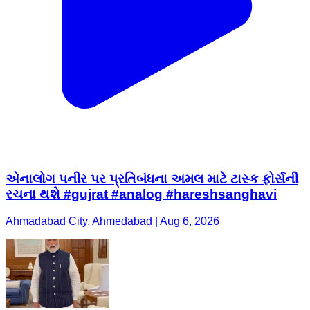
એનાલોગ પનીર પર પ્રતિબંધના અમલ માટે ટાસ્ક ફોર્સની
રચના થશે #gujrat #analog #hareshsanghavi
Ahmadabad City, Ahmedabad | Aug 6, 2026